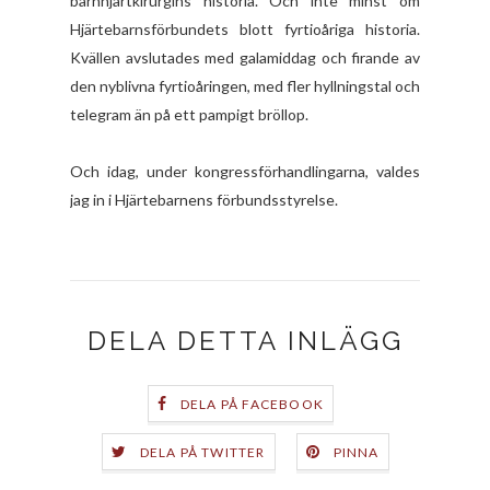
barnhjärtkirurgins historia. Och inte minst om
Hjärtebarnsförbundets blott fyrtioåriga historia.
Kvällen avslutades med galamiddag och firande av
den nyblivna fyrtioåringen, med fler hyllningstal och
telegram än på ett pampigt bröllop.
Och idag, under kongressförhandlingarna, valdes
jag in i Hjärtebarnens förbundsstyrelse.
DELA DETTA INLÄGG
DELA PÅ FACEBOOK
DELA PÅ TWITTER
PINNA