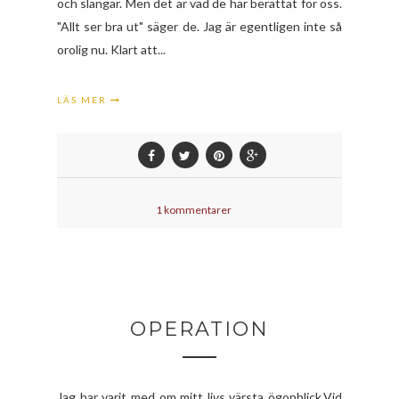
och slangar. Men det är vad de har berättat för oss.
"Allt ser bra ut" säger de. Jag är egentligen inte så
orolig nu. Klart att...
LÄS MER
1 kommentarer
OPERATION
Jag har varit med om mitt livs värsta ögonblick.Vid