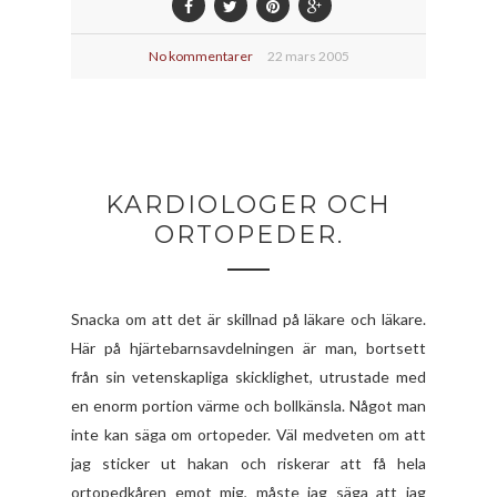
No kommentarer
22 mars 2005
KARDIOLOGER OCH
ORTOPEDER.
Snacka om att det är skillnad på läkare och läkare.
Här på hjärtebarnsavdelningen är man, bortsett
från sin vetenskapliga skicklighet, utrustade med
en enorm portion värme och bollkänsla. Något man
inte kan säga om ortopeder. Väl medveten om att
jag sticker ut hakan och riskerar att få hela
ortopedkåren emot mig, måste jag säga att jag