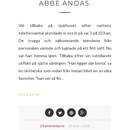
ABBE ANDAS.
Väl tillbaka på sjukhuset efter nattens
telefonsamtal skyndade vi oss in på sal 3 på 323:an.
De trygga och välkomnande leendena från
personalen värmde och lugnade på ett fint sätt. Nu
var han hemma igen. Tillbaka efter sin svindlande
utflykt på sjätte våningen. "Han ligger där borta", sa
en sköterska som redan från början blivit en av våra
favoriter, "han ser så fin...
LÄS MER
2 kommentarer
25 mars 2005