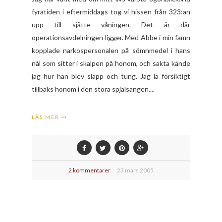
fyratiden i eftermiddags tog vi hissen från 323:an
upp till sjätte våningen. Det är där
operationsavdelningen ligger. Med Abbe i min famn
kopplade narkospersonalen på sömnmedel i hans
nål som sitter i skalpen på honom, och sakta kände
jag hur han blev slapp och tung. Jag la försiktigt
tillbaks honom i den stora spjälsängen,...
LÄS MER
2 kommentarer
23 mars 2005