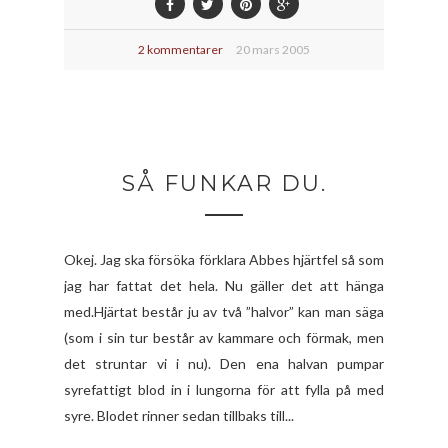
2 kommentarer
20 mars 2005
SÅ FUNKAR DU.
Okej. Jag ska försöka förklara Abbes hjärtfel så som
jag har fattat det hela. Nu gäller det att hänga
med.Hjärtat består ju av två ”halvor” kan man säga
(som i sin tur består av kammare och förmak, men
det struntar vi i nu). Den ena halvan pumpar
syrefattigt blod in i lungorna för att fylla på med
syre. Blodet rinner sedan tillbaks till...