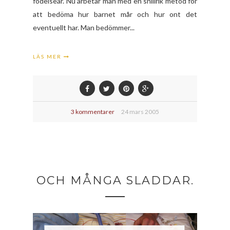
födelseår. Nu arbetar man med en snillrik metod för
att bedöma hur barnet mår och hur ont det
eventuellt har. Man bedömmer...
LÄS MER
3 kommentarer
24 mars 2005
OCH MÅNGA SLADDAR.