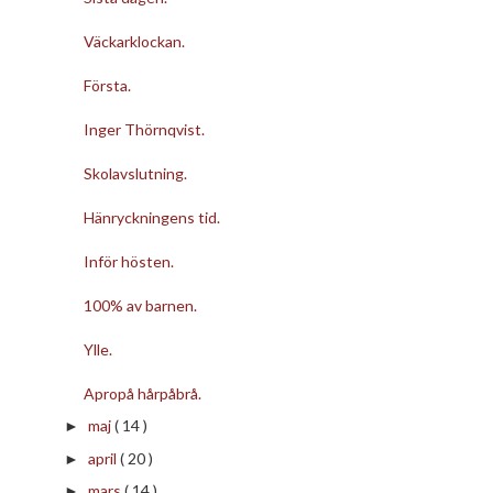
Väckarklockan.
Första.
Inger Thörnqvist.
Skolavslutning.
Hänryckningens tid.
Inför hösten.
100% av barnen.
Ylle.
Apropå hårpåbrå.
maj
( 14 )
►
april
( 20 )
►
mars
( 14 )
►