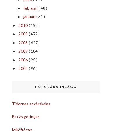
februari
( 48 )
►
januari
( 31 )
►
2010
( 198 )
►
2009
( 472 )
►
2008
( 627 )
►
2007
( 184 )
►
2006
( 25 )
►
2005
( 96 )
►
POPULÄRA INLÄGG
Tidernas sexårskalas.
Bin vs getingar.
Miljöfrågan.