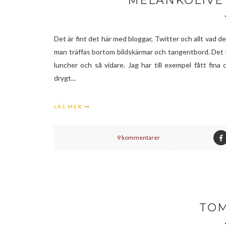
MELANKOLIVET
Det är fint det här med bloggar, Twitter och allt vad d
man träffas bortom bildskärmar och tangentbord. Det ha
luncher och så vidare. Jag har till exempel fått fi
drygt...
LÄS MER
9 kommentarer
TOM