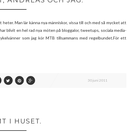
, ANDREAS OCH JAG.
et heter. Man lär känna nya människor, vissa till och med så mycket att
r blivit en hel rad nya möten på bloggalor, tweetups, sociala media-
na cykelvänner som jag kör MTB tillsammans med regelbundet.För ett
30 juni 2011
T I HUSET.