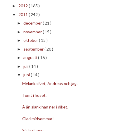
2012
( 165 )
►
2011
( 242 )
▼
december
( 21 )
►
november
( 15 )
►
oktober
( 15 )
►
september
( 20 )
►
augusti
( 16 )
►
juli
( 14 )
►
juni
( 14 )
▼
Melankolivet, Andreas och jag.
Tomt i huset.
Å än slank han ner i diket.
Glad midsommar!
Sista dagen.