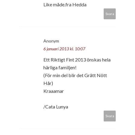
Like måde.fra Hedda
Svara
Anonym
6 januari 2013 kl. 10:07
Ett Riktigt Fint 2013 önskas hela
härliga familjen!
(För min del blir det Grått Nött
Hår)
Kraaamar
/Cata Lunya
Svara