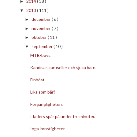
2014
( 38 )
►
2013
( 111 )
▼
december
( 6 )
►
november
( 7 )
►
oktober
( 11 )
►
september
( 10 )
▼
MTB-boys.
Kändisar, karuseller och sjuka barn.
Finhöst.
Lika som bär?
Förgängligheten.
I fäders spår på under tre minuter.
Inga konstigheter.