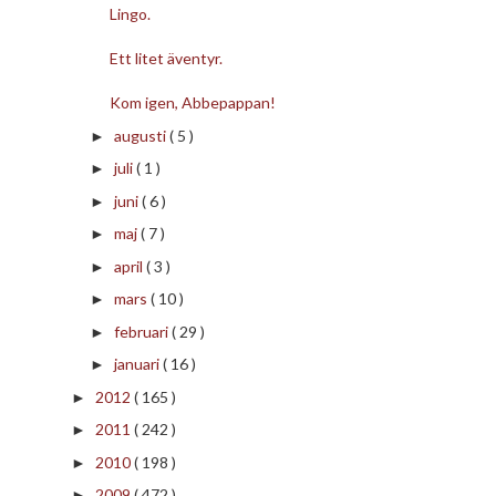
Lingo.
Ett litet äventyr.
Kom igen, Abbepappan!
augusti
( 5 )
►
juli
( 1 )
►
juni
( 6 )
►
maj
( 7 )
►
april
( 3 )
►
mars
( 10 )
►
februari
( 29 )
►
januari
( 16 )
►
2012
( 165 )
►
2011
( 242 )
►
2010
( 198 )
►
2009
( 472 )
►