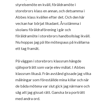
styrelsemöte en kväll, föräldramöte i
storebrors klass en annan, och detsamma i
Abbes klass kvällen efter det. Och den här
veckan har börjat likadant. Årsstämma i
skolans föräldraförening i går och
föräldramöte i storebrors handbollslag ikväll.
Nu hoppas jag på lite mötespaus på kvällarna
ett tag framåt.
På väggen i storebrors klassrum hängde
självporträtt som varje elev målat. I Abbes
klassrum likaså. Från avstånd gissade jag vilka
målningar som föreställde mina killar och när
de båda mötena var slut gick jag närmare och
såg att jag gissat rätt. Ganska bra porträtt
med andra ord.