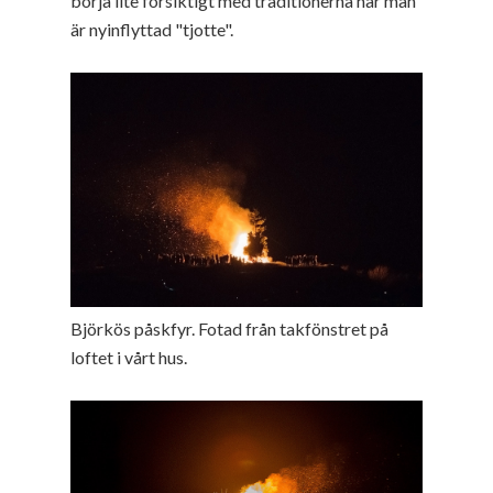
börja lite försiktigt med traditionerna när man
är nyinflyttad "tjotte".
Björkös påskfyr. Fotad från takfönstret på
loftet i vårt hus.