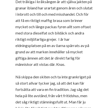
Det tråkiga i kråksången är att själva jakten på
granar ibland har urartat genom åren och slutat
i inbrott och till och med misshandel. Och för
att få en riktigt maffig brasa som brinner
mycket och länge packas fyren allt som oftast
med stora dieselfat och bildäck och andra
riktigt miljöfarliga grejer. I år har
eldningsplatsen på en av öarna spärrats av på
grund av att marken innehåller så mycket
giftiga ämnen att det är direkt farlig för
människor att vistas där. Knas.
Nä skippa den skiten och ta inte grankriget på
så stort allvar tycker jag, så att det kan får
fortsätta att vara en fin tradition. Jag såg det
hela på lite avstånd, från vårt fritidshus, men
det såg riktigt stämningsfullt ut. Man får ju