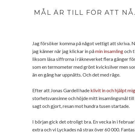
MÅL ÄR TILL FÖR ATT NÅ
Jag försöker komma på något vettigt att skriva. 
jag känner när jag klickar in på
min insamling
och t
liksom läsa siffrorna i räkneverket flera gånger fö
som en termometer med grönt kvicksilver men som 
än en gång har uppnåtts. Och det med råge.
Efter att Jonas Gardell hade
klivit in och hjälpt mi
storhetsvansinne och höjde mitt insamlingsmål till
sagt och gjort, resan mot hundra tusen startade.
I början gick det otroligt bra. En vecka in i februari
extra och vi Lyckades nå strax över 60 000. Fantas