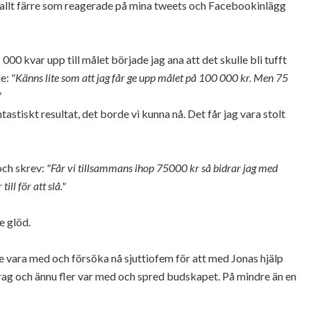
ev allt färre som reagerade på mina tweets och Facebookinlägg
00 kvar upp till målet började jag ana att det skulle bli tufft
de:
"Känns lite som att jag får ge upp målet på 100 000 kr. Men 75
"
tastiskt resultat, det borde vi kunna nå. Det får jag vara stolt
och skrev:
"Får vi tillsammans ihop 75000 kr så bidrar jag med
ill för att slå."
e glöd.
ille vara med och försöka nå sjuttiofem för att med Jonas hjälp
ag och ännu fler var med och spred budskapet. På mindre än en