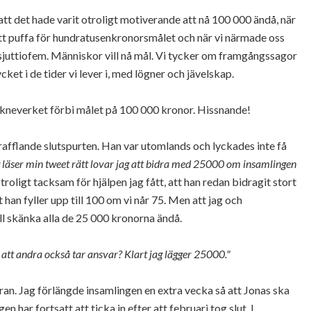
att det hade varit otroligt motiverande att nå 100 000 ändå, när
 att puffa för hundratusenkronorsmålet och när vi närmade oss
sjuttiofem. Människor vill nå mål. Vi tycker om framgångssagor
cket i de tider vi lever i, med lögner och jävelskap.
räkneverket förbi målet på 100 000 kronor. Hissnande!
 rafflande slutspurten. Han var utomlands och lyckades inte få
 läser min tweet rätt lovar jag att bidra med 25000 om insamlingen
troligt tacksam för hjälpen jag fått, att han redan bidragit stort
han fyller upp till 100 om vi når 75. Men att jag och
ll skänka alla de 25 000 kronorna ändå.
 att andra också tar ansvar? Klart jag lägger 25000."
dran. Jag förlängde insamlingen en extra vecka så att Jonas ska
 har fortsatt att ticka in efter att februari tog slut. I