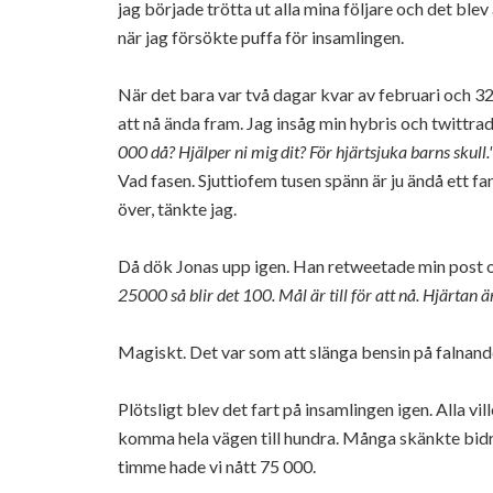
jag började trötta ut alla mina följare och det bl
när jag försökte puffa för insamlingen.
När det bara var två dagar kvar av februari och 32 0
att nå ända fram. Jag insåg min hybris och twittra
000 då? Hjälper ni mig dit? För hjärtsjuka barns skull.
Vad fasen. Sjuttiofem tusen spänn är ju ändå ett fan
över, tänkte jag.
Då dök Jonas upp igen. Han retweetade min post 
25000 så blir det 100. Mål är till för att nå. Hjärtan är t
Magiskt. Det var som att slänga bensin på falnand
Plötsligt blev det fart på insamlingen igen. Alla v
komma hela vägen till hundra. Många skänkte bidr
timme hade vi nått 75 000.