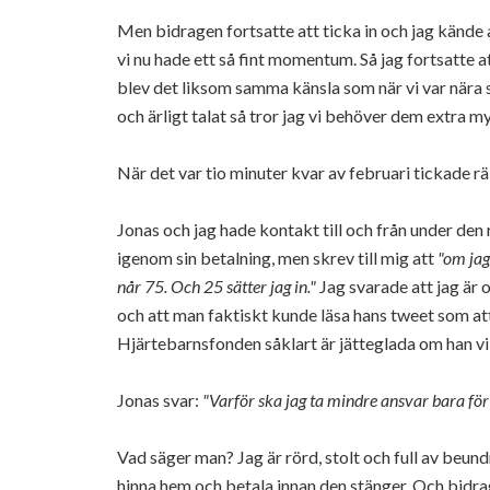
Men bidragen fortsatte att ticka in och jag kände 
vi nu hade ett så fint momentum. Så jag fortsatte
blev det liksom samma känsla som när vi var nära 
och ärligt talat så tror jag vi behöver dem extra my
När det var tio minuter kvar av februari tickade 
Jonas och jag hade kontakt till och från under den
igenom sin betalning, men skrev till mig att
"om jag
når 75. Och 25 sätter jag in."
Jag svarade att jag är o
och att man faktiskt kunde läsa hans tweet som att 
Hjärtebarnsfonden såklart är jätteglada om han vi
Jonas svar:
"Varför ska jag ta mindre ansvar bara för
Vad säger man? Jag är rörd, stolt och full av beun
hinna hem och betala innan den stänger. Och bidragen