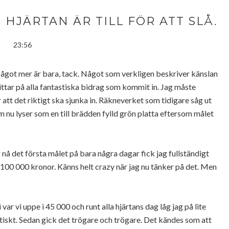
. HJÄRTAN ÄR TILL FÖR ATT SLÅ.
23:56
Något mer är bara, tack. Något som verkligen beskriver känslan
ittar på alla fantastiska bidrag som kommit in. Jag måste
r att det riktigt ska sjunka in. Räkneverket som tidigare såg ut
nu lyser som en till brädden fylld grön platta eftersom målet
g
nå det första målet på bara några dagar fick jag fullständigt
 100 000 kronor. Känns helt crazy när jag nu tänker på det. Men
 var vi uppe i 45 000 och runt alla hjärtans dag låg jag på lite
tiskt. Sedan gick det trögare och trögare. Det kändes som att