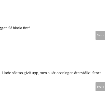
gget. Så himla fint!
Svara
e. Hade nästan givit upp, men nu är ordningen återställd! Stort
Svara