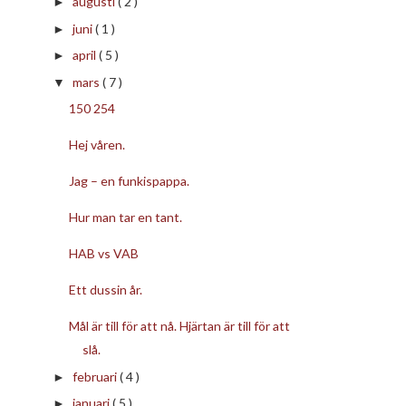
augusti
( 2 )
►
juni
( 1 )
►
april
( 5 )
►
mars
( 7 )
▼
150 254
Hej våren.
Jag – en funkispappa.
Hur man tar en tant.
HAB vs VAB
Ett dussin år.
Mål är till för att nå. Hjärtan är till för att
slå.
februari
( 4 )
►
januari
( 5 )
►