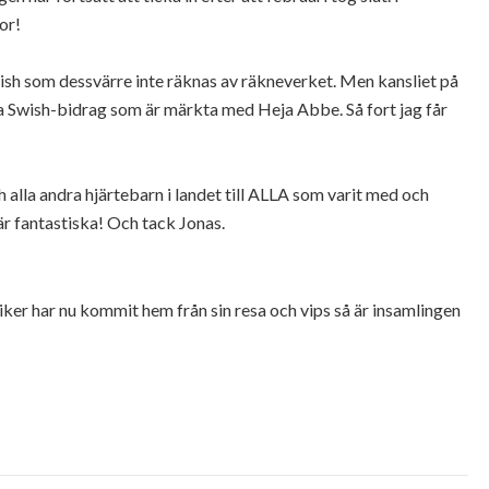
or!
sh som dessvärre inte räknas av räkneverket. Men kansliet på
a Swish-bidrag som är märkta med Heja Abbe. Så fort jag får
 alla andra hjärtebarn i landet till ALLA som varit med och
 är fantastiska! Och tack Jonas.
iker har nu kommit hem från sin resa och vips så är insamlingen