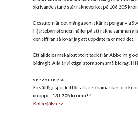
skrivande stund står räkneverket på 106 205 kron
Dessutom är det många som skänkt pengar via Swi
Hjärtebarnsfonden håller på att räkna samman all
den siffran så lovar jag att uppdatera er med det.
Ett alldeles makalöst stort tack från Abbe, mig och
bidragit. Alla är viktiga, stora som små bidrag. Ni
U P P D A T E R I N G :
En väldigt speciell författare, dramatiker och kom
nu uppe i
131 205 kronor
!!!
Kolla själva >>