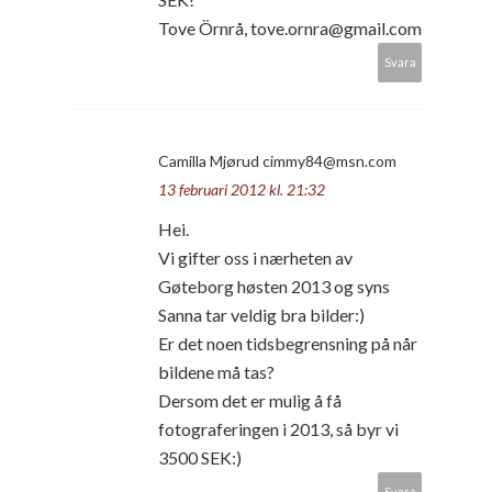
Tove Örnrå, tove.ornra@gmail.com
Svara
Camilla Mjørud cimmy84@msn.com
13 februari 2012 kl. 21:32
Hei.
Vi gifter oss i nærheten av
Gøteborg høsten 2013 og syns
Sanna tar veldig bra bilder:)
Er det noen tidsbegrensning på når
bildene må tas?
Dersom det er mulig å få
fotograferingen i 2013, så byr vi
3500 SEK:)
Svara