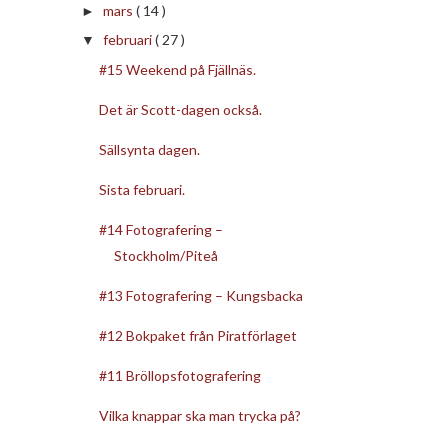
mars
( 14 )
►
februari
( 27 )
▼
#15 Weekend på Fjällnäs.
Det är Scott-dagen också.
Sällsynta dagen.
Sista februari.
#14 Fotografering –
Stockholm/Piteå
#13 Fotografering – Kungsbacka
#12 Bokpaket från Piratförlaget
#11 Bröllopsfotografering
Vilka knappar ska man trycka på?