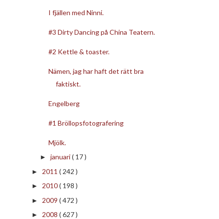
I fjällen med Ninni.
#3 Dirty Dancing på China Teatern.
#2 Kettle & toaster.
Nämen, jag har haft det rätt bra
faktiskt.
Engelberg
#1 Bröllopsfotografering
Mjölk.
januari
( 17 )
►
2011
( 242 )
►
2010
( 198 )
►
2009
( 472 )
►
2008
( 627 )
►