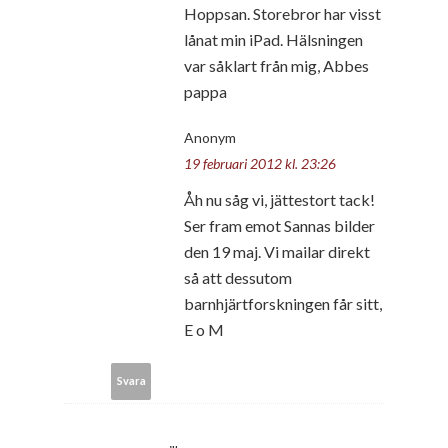
Hoppsan. Storebror har visst
lånat min iPad. Hälsningen
var såklart från mig, Abbes
pappa
Anonym
19 februari 2012 kl. 23:26
Åh nu såg vi, jättestort tack!
Ser fram emot Sannas bilder
den 19 maj. Vi mailar direkt
så att dessutom
barnhjärtforskningen får sitt,
E o M
Svara