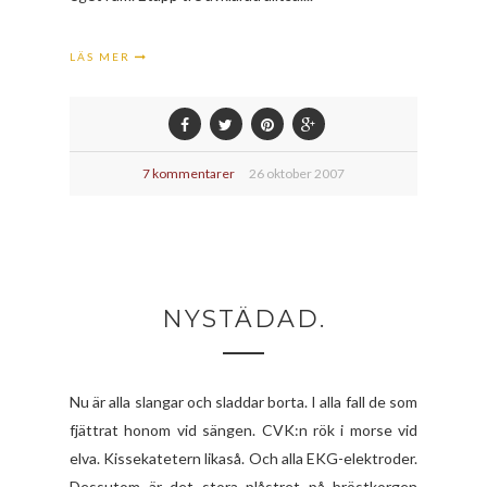
LÄS MER
7 kommentarer
26 oktober 2007
NYSTÄDAD.
Nu är alla slangar och sladdar borta. I alla fall de som
fjättrat honom vid sängen. CVK:n rök i morse vid
elva. Kissekatetern likaså. Och alla EKG-elektroder.
Dessutom är det stora plåstret på bröstkorgen