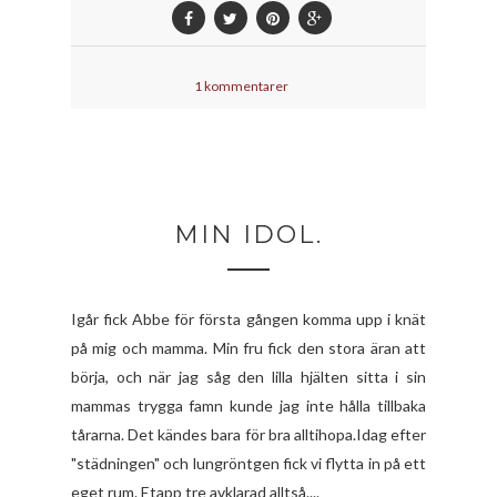
1 kommentarer
MIN IDOL.
Igår fick Abbe för första gången komma upp i knät
på mig och mamma. Min fru fick den stora äran att
börja, och när jag såg den lilla hjälten sitta i sin
mammas trygga famn kunde jag inte hålla tillbaka
tårarna. Det kändes bara för bra alltihopa.Idag efter
"städningen" och lungröntgen fick vi flytta in på ett
eget rum. Etapp tre avklarad alltså....