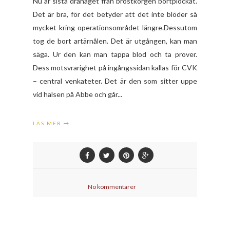
Nu är sista dränaget från bröstkorgen bortplockat.
Det är bra, för det betyder att det inte blöder så
mycket kring operationsområdet längre.Dessutom
tog de bort artärnålen. Det är utgången, kan man
säga. Ur den kan man tappa blod och ta prover.
Dess motsvrarighet på ingångssidan kallas för CVK
– central venkateter. Det är den som sitter uppe
vid halsen på Abbe och går...
LÄS MER
No kommentarer