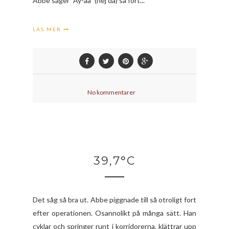
Abbe säger "Äy-åå" (hej då) så fort...
LÄS MER
No kommentarer
39,7°C
Det såg så bra ut. Abbe piggnade till så otroligt fort
efter operationen. Osannolikt på många sätt. Han
cyklar och springer runt i korridorerna, klättrar upp