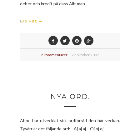
debet och kredit på dass.Allt man...
LÄS MER
2 kommentarer
27 oktober 2007
NYA ORD.
Abbe har utvecklat sitt ordförråd den här veckan.
Tyvärr är det följande ord:– Aj aj aj.– Oj oj oj. ...