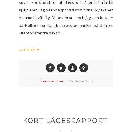
sover, kör storebror till dagis och åker tillbaka till
sjukhuset. Jag vet knappt vad som finns i kylskåpet
hemma.I kväll låg Abbes brorsa och jag och kollade
på Bollibompa när det plötsligt bankar på dörren.
Utanför står tre häxor....
LÄS MER
5 kommentarer
31 oktober 2007
KORT LÄGESRAPPORT.