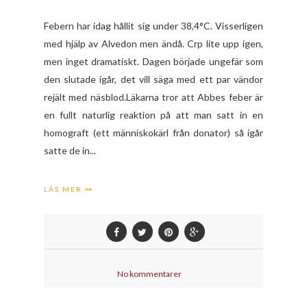
Febern har idag hållit sig under 38,4°C. Visserligen
med hjälp av Alvedon men ändå. Crp lite upp igen,
men inget dramatiskt. Dagen började ungefär som
den slutade igår, det vill säga med ett par vändor
rejält med näsblod.Läkarna tror att Abbes feber är
en fullt naturlig reaktion på att man satt in en
homograft (ett människokärl från donator) så igår
satte de in...
LÄS MER
No kommentarer