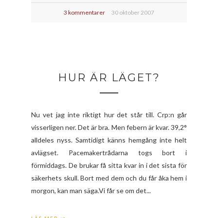
3 kommentarer
30 oktober 2007
HUR ÄR LÄGET?
Nu vet jag inte riktigt hur det står till. Crp:n går
visserligen ner. Det är bra. Men febern är kvar. 39,2°
alldeles nyss. Samtidigt känns hemgång inte helt
avlägset. Pacemakertrådarna togs bort i
förmiddags. De brukar få sitta kvar in i det sista för
säkerhets skull. Bort med dem och du får åka hem i
morgon, kan man säga.Vi får se om det...
LÄS MER