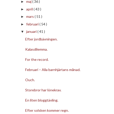
maj
( 36 )
►
april
( 43 )
►
mars
( 51 )
►
februari
( 54 )
►
januari
( 41 )
▼
Efter jordbävningen.
Kalasdilemma.
For the record.
Februari – Alla barnhjärtans månad.
Ouch.
Storebror har lönekrav.
En liten bloggtävling.
Efter solsken kommer regn.