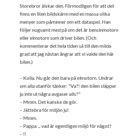
Storebror älskar den. Förmodligen för att det
finns en liten bildskärm med en massa olika
menyer som påminner om ett dataspel. Han
följer nogsamt med på om det är bensinmotorn
eller elmotorn som driver bilen. (Och
kommenterar det hela tiden så till den milda
grad att jag nästan ångrar att vi valde den här
bilen.)
– Kolla. Nu går den bara på elmotorn. Undrar
om alla utanför tänker: "Va?! den bilen släpper
ju inte ut några avgaser alls?"
– Mmm. Det kanske de gör.
– Jättebra för miljön ju!
– Mmm.
– Pappa ... vad är egentligen miljö för något?
– !!