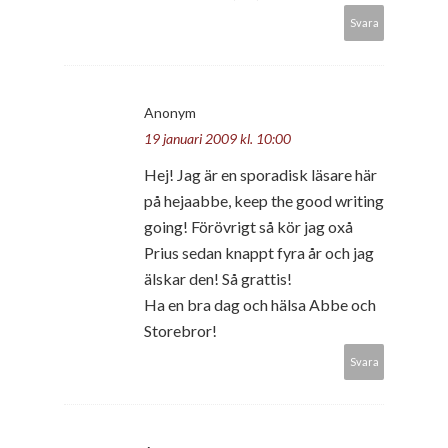
Svara
Anonym
19 januari 2009 kl. 10:00
Hej! Jag är en sporadisk läsare här
på hejaabbe, keep the good writing
going! Förövrigt så kör jag oxå
Prius sedan knappt fyra år och jag
älskar den! Så grattis!
Ha en bra dag och hälsa Abbe och
Storebror!
Svara