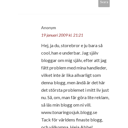
Svara
Anonym
19 januari 2009 kl. 21:21
Hej, ja du, storebror e ju bara så
cool, han e underbar. Jag själv
bloggar om mig själv, efter att jag
fått problem med mina handleder,
vilket inte är lika allvarligt som
denna blogg, men ändå är det här
det största problemet i mitt liv just
nu. Så, om, man får göra lite reklam,
så läs min blogg om ni vill.
www.tonaringosjuk.blogg.se
Tack för världens finaste blogg,
och välkomna. Heja Abbe!