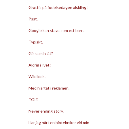
Grattis på födelsedagen älskling!
Psst.
Google kan stava som ett barn.
Typiskt.
Gissa min låt?
Aldrig i livet!
Wild kids.
Med hjärtat i reklamen.
TGIF.
Never ending story.
Har jag närt en biotekniker vid min