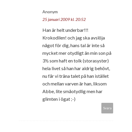
Anonym
25 januari 2009 kl. 20:52
Han är helt underbar!!!
Krokodilen! och jag ska avslöja
något för dig, hans tal är inte så
mycket mer otydligt än min son på
3½ som haft en tolk (storasyster)
hela livet så han har aldrig behövt,
nu får vi träna talet på han istället
och mellan varven är han, liksom
Abbe, lite småotydlig men har
glimten i ögat ;-)
Svara