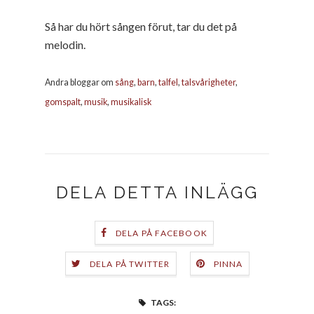
Så har du hört sången förut, tar du det på
melodin.
Andra bloggar om
sång
,
barn
,
talfel
,
talsvårigheter
,
gomspalt
,
musik
,
musikalisk
DELA DETTA INLÄGG
DELA PÅ FACEBOOK
DELA PÅ TWITTER
PINNA
TAGS: