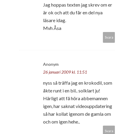
Jag hoppas texten jag skrev om er
är ok och att du får en del nya
läsare idag.
Mvh Åsa
Svara
Anonym
26 januari 2009 kl. 11:51
nyss så träffa jag en krokodil, som
åkte runt i en bil.. solklart ju!
Härligt att få höra abbemannen
igen, har saknat videouppdatering
så har kollat igenom de gamla om
och om igen hehe..
Svara