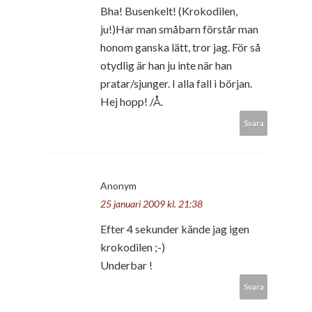
Bha! Busenkelt! (Krokodilen,
ju!)Har man småbarn förstår man
honom ganska lätt, tror jag. För så
otydlig är han ju inte när han
pratar/sjunger. I alla fall i början.
Hej hopp! /Å.
Svara
Anonym
25 januari 2009 kl. 21:38
Efter 4 sekunder kände jag igen
krokodilen ;-)
Underbar !
Svara