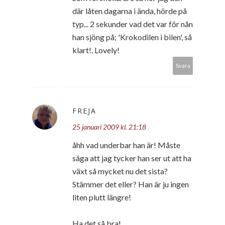
där låten dagarna i ända, hörde på
typ... 2 sekunder vad det var för nån
han sjöng på; 'Krokodilen i bilen', så
klart!. Lovely!
Svara
FREJA
25 januari 2009 kl. 21:18
åhh vad underbar han är! Måste
säga att jag tycker han ser ut att ha
växt så mycket nu det sista?
Stämmer det eller? Han är ju ingen
liten plutt längre!
Ha det så bra!