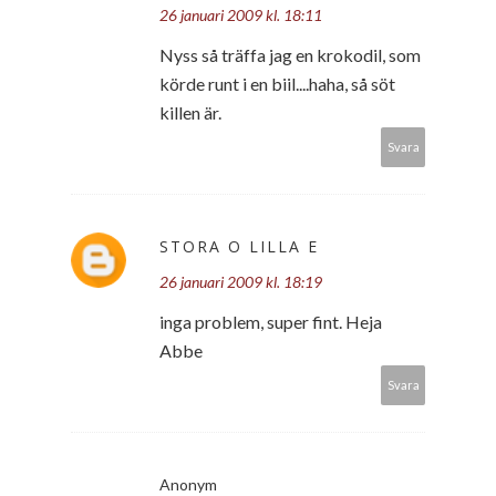
26 januari 2009 kl. 18:11
Nyss så träffa jag en krokodil, som
körde runt i en biil....haha, så söt
killen är.
Svara
STORA O LILLA E
26 januari 2009 kl. 18:19
inga problem, super fint. Heja
Abbe
Svara
Anonym