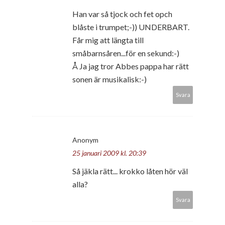
Han var så tjock och fet opch
blåste i trumpet;-)) UNDERBART.
Får mig att längta till
småbarnsåren...för en sekund:-)
Å Ja jag tror Abbes pappa har rätt
sonen är musikalisk:-)
Svara
Anonym
25 januari 2009 kl. 20:39
Så jäkla rätt... krokko låten hör väl
alla?
Svara