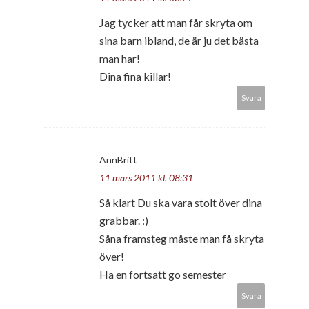
Jag tycker att man får skryta om
sina barn ibland, de är ju det bästa
man har!
Dina fina killar!
Svara
AnnBritt
11 mars 2011 kl. 08:31
Så klart Du ska vara stolt över dina
grabbar. :)
Såna framsteg måste man få skryta
över!
Ha en fortsatt go semester
Svara