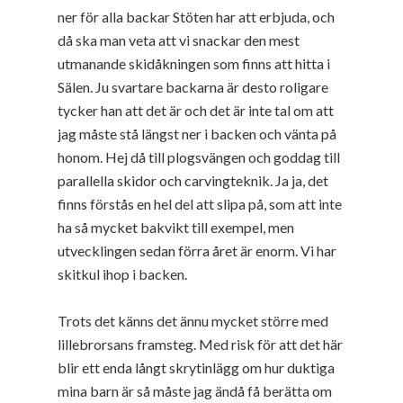
ner för alla backar Stöten har att erbjuda, och
då ska man veta att vi snackar den mest
utmanande skidåkningen som finns att hitta i
Sälen. Ju svartare backarna är desto roligare
tycker han att det är och det är inte tal om att
jag måste stå längst ner i backen och vänta på
honom. Hej då till plogsvängen och goddag till
parallella skidor och carvingteknik. Ja ja, det
finns förstås en hel del att slipa på, som att inte
ha så mycket bakvikt till exempel, men
utvecklingen sedan förra året är enorm. Vi har
skitkul ihop i backen.
Trots det känns det ännu mycket större med
lillebrorsans framsteg. Med risk för att det här
blir ett enda långt skrytinlägg om hur duktiga
mina barn är så måste jag ändå få berätta om