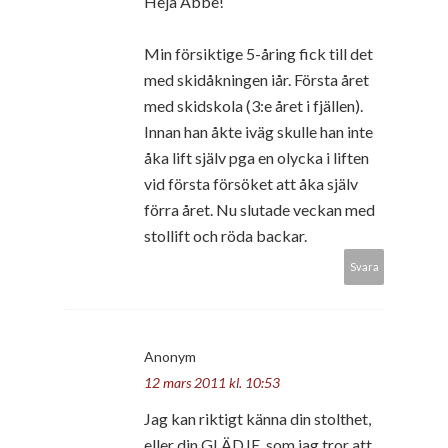
Heja Abbe!
Min försiktige 5-åring fick till det
med skidåkningen iår. Första året
med skidskola (3:e året i fjällen).
Innan han åkte iväg skulle han inte
åka lift själv pga en olycka i liften
vid första försöket att åka själv
förra året. Nu slutade veckan med
stollift och röda backar.
Svara
Anonym
12 mars 2011 kl. 10:53
Jag kan riktigt känna din stolthet,
eller din GLÄDJE, som jag tror att