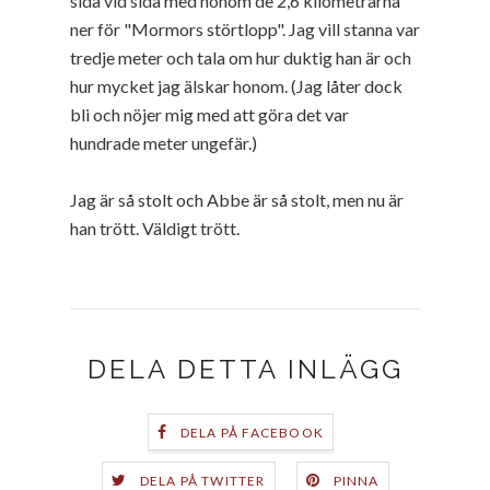
sida vid sida med honom de 2,6 kilometrarna
ner för "Mormors störtlopp". Jag vill stanna var
tredje meter och tala om hur duktig han är och
hur mycket jag älskar honom. (Jag låter dock
bli och nöjer mig med att göra det var
hundrade meter ungefär.)
Jag är så stolt och Abbe är så stolt, men nu är
han trött. Väldigt trött.
DELA DETTA INLÄGG
DELA PÅ FACEBOOK
DELA PÅ TWITTER
PINNA