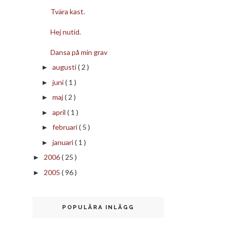
Tvära kast.
Hej nutid.
Dansa på min grav
augusti
( 2 )
►
juni
( 1 )
►
maj
( 2 )
►
april
( 1 )
►
februari
( 5 )
►
januari
( 1 )
►
2006
( 25 )
►
2005
( 96 )
►
POPULÄRA INLÄGG