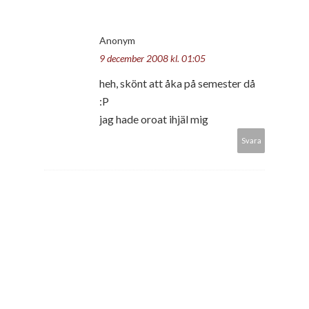
Anonym
9 december 2008 kl. 01:05
heh, skönt att åka på semester då
:P
jag hade oroat ihjäl mig
Svara