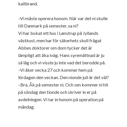
kallbrand.
–Vi måste operera honom. När var det ni skulle
till Danmark på semester, sa ni?
Vi har bokat ett hus i Lønstrup på Jyllands
västkust, men har för säkerhets skull frågat
Abbes doktorer om dom tycker det är
lämpligt att åka iväg. Hans syremättnad är ju
så låg och vi visste ju inte vad det berodde på.
–Vi åker vecka 27 och kommer hem på
lördagen den veckan. Den nionde juli är det väl?
–Bra. Åk på semester ni. Och sen kommer ni hit
på söndag den tionde och skriver in er på
avdelningen. Vi tar in honom på operation på
måndag.