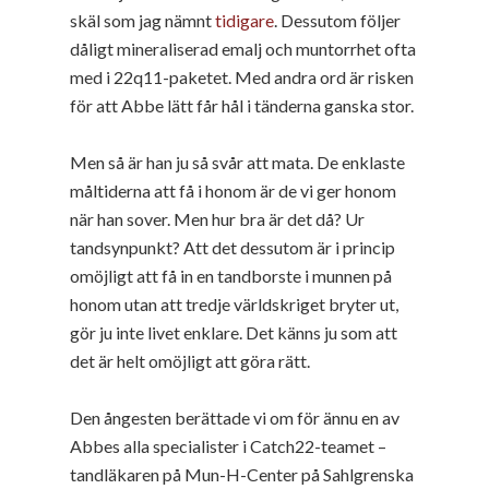
skäl som jag nämnt
tidigare
. Dessutom följer
dåligt mineraliserad emalj och muntorrhet ofta
med i 22q11-paketet. Med andra ord är risken
för att Abbe lätt får hål i tänderna ganska stor.
Men så är han ju så svår att mata. De enklaste
måltiderna att få i honom är de vi ger honom
när han sover. Men hur bra är det då? Ur
tandsynpunkt? Att det dessutom är i princip
omöjligt att få in en tandborste i munnen på
honom utan att tredje världskriget bryter ut,
gör ju inte livet enklare. Det känns ju som att
det är helt omöjligt att göra rätt.
Den ångesten berättade vi om för ännu en av
Abbes alla specialister i Catch22-teamet –
tandläkaren på Mun-H-Center på Sahlgrenska