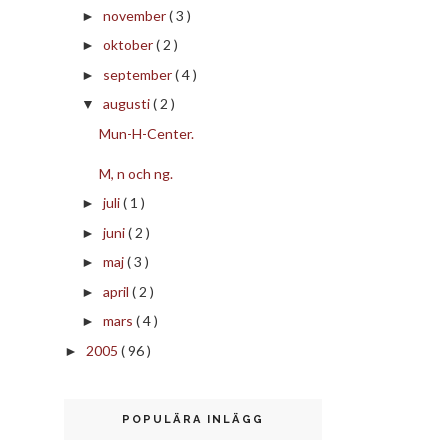
november
( 3 )
►
oktober
( 2 )
►
september
( 4 )
►
augusti
( 2 )
▼
Mun-H-Center.
M, n och ng.
juli
( 1 )
►
juni
( 2 )
►
maj
( 3 )
►
april
( 2 )
►
mars
( 4 )
►
2005
( 96 )
►
POPULÄRA INLÄGG