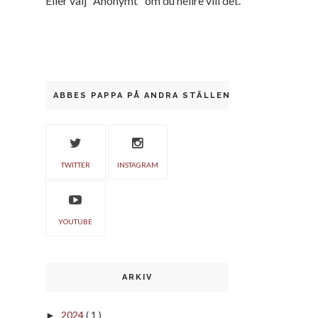
Eller välj "Anonymt" om du hellre vill det.
ABBES PAPPA PÅ ANDRA STÄLLEN
TWITTER
INSTAGRAM
YOUTUBE
ARKIV
2024
( 1 )
►