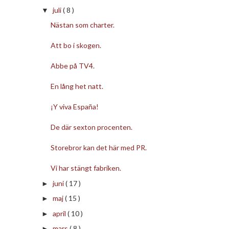
juli
( 8 )
▼
Nästan som charter.
Att bo i skogen.
Abbe på TV4.
En lång het natt.
¡Y viva España!
De där sexton procenten.
Storebror kan det här med PR.
Vi har stängt fabriken.
juni
( 17 )
►
maj
( 15 )
►
april
( 10 )
►
mars
( 8 )
►