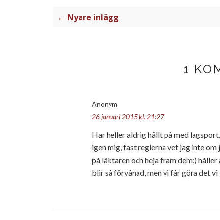
← Nyare inlägg
1 KO
Anonym
26 januari 2015 kl. 21:27
Har heller aldrig hållt på med lagsport
igen mig, fast reglerna vet jag inte om
på läktaren och heja fram dem:) hålle
blir så förvånad, men vi får göra det v