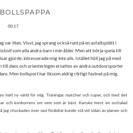
BOLLSPAPPA
00:17
ag var liten. Visst, jag sprang också runt på en asfaltsplätt i
ll som alla andra barn i min ålder. Men att börja spela till
 gjorde, intresserade mig inte alls. Istället höll jag på med
rn till dans och orienteringen ersattes av andra outdoorsporter
are. Men bollsport har liksom aldrig riktigt fastnat på mig.
en helt ny värld för mig. Träningar, matcher och cuper, och med det
mpisar och konkurrens om vem som är bäst. Kanske mest en outtalad
då jag chockades över vad föräldrar kunde stå vid sidan av planen och