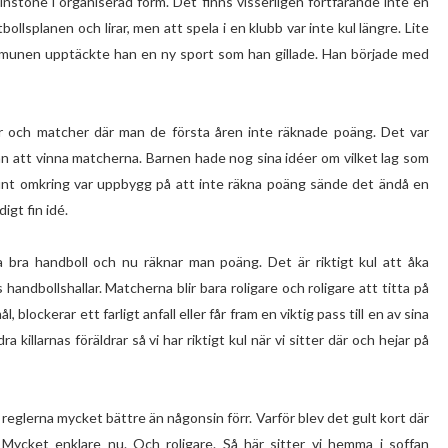
instone i organiserad form. Det finns visserligen fortfarande inte en
ollsplanen och lirar, men att spela i en klubb var inte kul längre. Lite
ommunen upptäckte han en ny sport som han gillade. Han började med
ar och matcher där man de första åren inte räknade poäng. Det var
r än att vinna matcherna. Barnen hade nog sina idéer om vilket lag som
runt omkring var uppbygg på att inte räkna poäng sände det ändå en
igt fin idé.
ka bra handboll och nu räknar man poäng. Det är riktigt kul att åka
 handbollshallar. Matcherna blir bara roligare och roligare att titta på
 blockerar ett farligt anfall eller får fram en viktig pass till en av sina
killarnas föräldrar så vi har riktigt kul när vi sitter där och hejar på
g reglerna mycket bättre än någonsin förr. Varför blev det gult kort där
? Mycket enklare nu. Och roligare. Så här sitter vi hemma i soffan