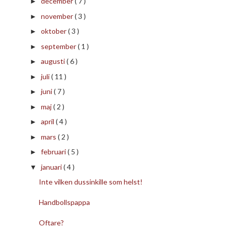
december
( 7 )
►
november
( 3 )
►
oktober
( 3 )
►
september
( 1 )
►
augusti
( 6 )
►
juli
( 11 )
►
juni
( 7 )
►
maj
( 2 )
►
april
( 4 )
►
mars
( 2 )
►
februari
( 5 )
►
januari
( 4 )
▼
Inte vilken dussinkille som helst!
Handbollspappa
Oftare?