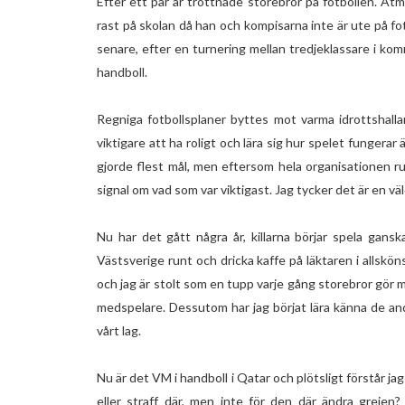
Efter ett par år tröttnade storebror på fotbollen. Åtm
rast på skolan då han och kompisarna inte är ute på fotb
senare, efter en turnering mellan tredjeklassare i k
handboll.
Regniga fotbollsplaner byttes mot varma idrottshall
viktigare att ha roligt och lära sig hur spelet fungera
gjorde flest mål, men eftersom hela organisationen 
signal om vad som var viktigast. Jag tycker det är en väld
Nu har det gått några år, killarna börjar spela gans
Västsverige runt och dricka kaffe på läktaren i allsköns
och jag är stolt som en tupp varje gång storebror gör mål,
medspelare. Dessutom har jag börjat lära känna de andra 
vårt lag.
Nu är det VM i handboll i Qatar och plötsligt förstår ja
eller straff där, men inte för den där ändra grejen