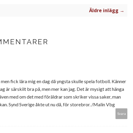
Äldre inlägg →
MMENTARER
, men fick lära mig en dag då yngsta skulle spela fotboll. Känner
 jag är särskilt bra på, men mer kan jag. Det är mysigt att hänga
r även med om det med föräldrar som skriker vissa saker, man
i kan. Synd Sverige åkte ut nu då, för storebror. /Malin Vbg
Svara