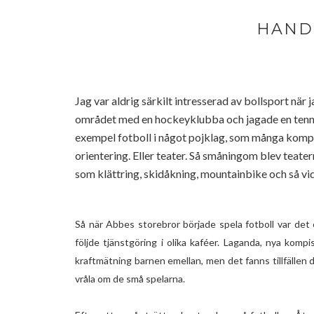
HAND
Jag var aldrig särkilt intresserad av bollsport när j
området med en hockeyklubba och jagade en tennisbo
exempel fotboll i något pojklag, som många kompisar
orientering. Eller teater. Så småningom blev teate
som klättring, skidåkning, mountainbike och så vid
Så när Abbes storebror började spela fotboll var det 
följde tjänstgöring i olika kaféer. Laganda, nya ko
kraftmätning barnen emellan, men det fanns tillfällen 
vråla om de små spelarna.