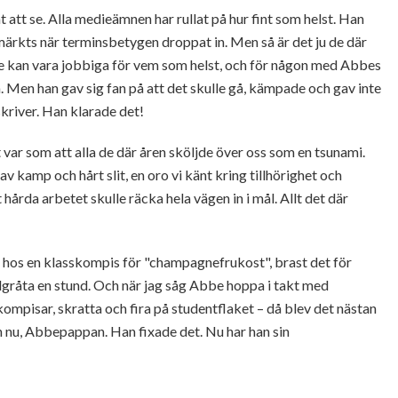
att se. Alla medieämnen har rullat på hur fint som helst. Han
 märkts när terminsbetygen droppat in. Men så är det ju de där
e kan vara jobbiga för vem som helst, och för någon med Abbes
ta. Men han gav sig fan på att det skulle gå, kämpade och gav inte
 skriver. Han klarade det!
 var som att alla de där åren sköljde över oss som en tsunami.
av kamp och hårt slit, en oro vi känt kring tillhörighet och
årda arbetet skulle räcka hela vägen in i mål. Allt det där
 hos en klasskompis för "champagnefrukost", brast det för
ulgråta en stund. Och när jag såg Abbe hoppa i takt med
ompisar, skratta och fira på studentflaket – då blev det nästan
on nu, Abbepappan. Han fixade det. Nu har han sin