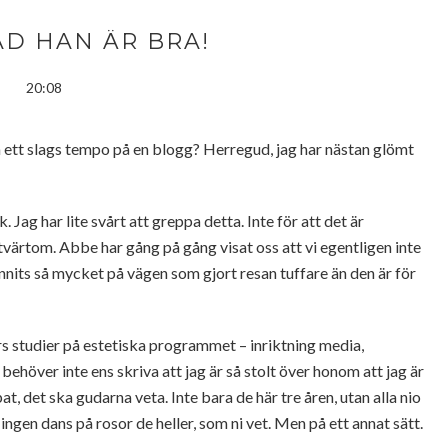
AD HAN ÄR BRA!
20:08
så ett slags tempo på en blogg? Herregud, jag har nästan glömt
 Jag har lite svårt att greppa detta. Inte för att det är
 tvärtom. Abbe har gång på gång visat oss att vi egentligen inte
nits så mycket på vägen som gjort resan tuffare än den är för
s studier på estetiska programmet – inriktning media,
över inte ens skriva att jag är så stolt över honom att jag är
at, det ska gudarna veta. Inte bara de här tre åren, utan alla nio
 ingen dans på rosor de heller, som ni vet. Men på ett annat sätt.