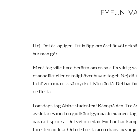
FYF…N V
Hej. Det är jag igen. Ett inlägg om året är väl ock
hur man gör.
Men! Jag ville bara berätta om en sak. En viktig sak.
osannolikt eller orimligt över huvud taget. Nej då,
behöver oroa oss så mycket. Men ändå. Det har fun
de flesta.
I onsdags tog Abbe studenten! Känn på den. Tre år
avslutades med en godkänd gymnasieexamen. Jag beh
nära att spricka. Det vet ni redan. För han har kämp
före dem också. Och de första åren i hans liv var ju