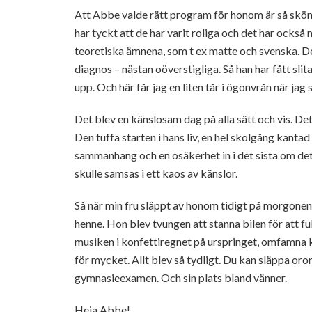
Att Abbe valde rätt program för honom är så skönt 
har tyckt att de har varit roliga och det har också
teoretiska ämnena, som t ex matte och svenska. D
diagnos – nästan oöverstigliga. Så han har fått sli
upp. Och här får jag en liten tår i ögonvrån när jag
Det blev en känslosam dag på alla sätt och vis. Det
Den tuffa starten i hans liv, en hel skolgång kantad 
sammanhang och en osäkerhet in i det sista om det h
skulle samsas i ett kaos av känslor.
Så när min fru släppt av honom tidigt på morgonen
henne. Hon blev tvungen att stanna bilen för att f
musiken i konfettiregnet på urspringet, omfamna k
för mycket. Allt blev så tydligt. Du kan släppa or
gymnasieexamen. Och sin plats bland vänner.
Heja Abbe!