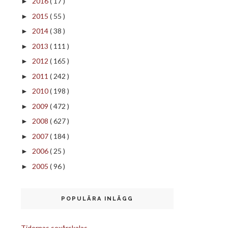
2016
( 17 )
►
2015
( 55 )
►
2014
( 38 )
►
2013
( 111 )
►
2012
( 165 )
►
2011
( 242 )
►
2010
( 198 )
►
2009
( 472 )
►
2008
( 627 )
►
2007
( 184 )
►
2006
( 25 )
►
2005
( 96 )
►
POPULÄRA INLÄGG
Tidernas sexårskalas.