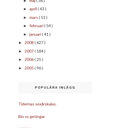
maj
( 36 )
►
april
( 43 )
►
mars
( 51 )
►
februari
( 54 )
►
januari
( 41 )
►
2008
( 627 )
►
2007
( 184 )
►
2006
( 25 )
►
2005
( 96 )
►
POPULÄRA INLÄGG
Tidernas sexårskalas.
Bin vs getingar.