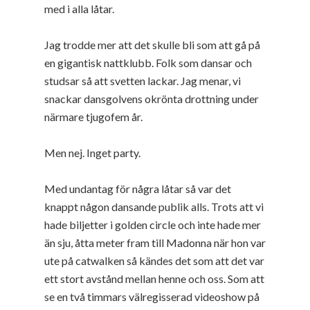
med i alla låtar.
Jag trodde mer att det skulle bli som att gå på
en gigantisk nattklubb. Folk som dansar och
studsar så att svetten lackar. Jag menar, vi
snackar dansgolvens okrönta drottning under
närmare tjugofem år.
Men nej. Inget party.
Med undantag för några låtar så var det
knappt någon dansande publik alls. Trots att vi
hade biljetter i golden circle och inte hade mer
än sju, åtta meter fram till Madonna när hon var
ute på catwalken så kändes det som att det var
ett stort avstånd mellan henne och oss. Som att
se en två timmars välregisserad videoshow på