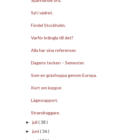
Spännande ord.
Syl i vädret.
Fördel Stockholm.
Varför krångla till det?
Alla har sina referenser.
Dagens tecken – Semester.
Som en gräshoppa genom Europa.
Kort om koppor.
Lägesrapport.
Strandraggare.
juli
( 38 )
►
juni
( 36 )
►