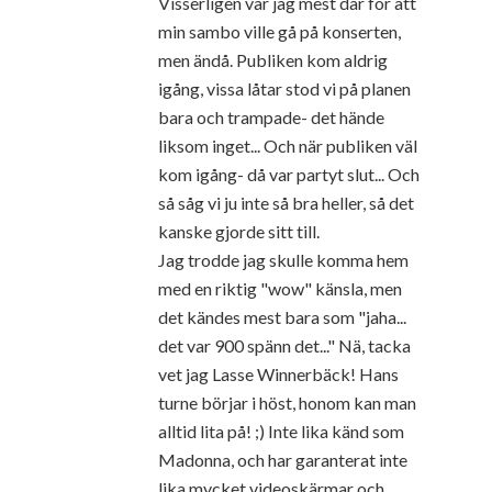
Visserligen var jag mest där för att
min sambo ville gå på konserten,
men ändå. Publiken kom aldrig
igång, vissa låtar stod vi på planen
bara och trampade- det hände
liksom inget... Och när publiken väl
kom igång- då var partyt slut... Och
så såg vi ju inte så bra heller, så det
kanske gjorde sitt till.
Jag trodde jag skulle komma hem
med en riktig "wow" känsla, men
det kändes mest bara som "jaha...
det var 900 spänn det..." Nä, tacka
vet jag Lasse Winnerbäck! Hans
turne börjar i höst, honom kan man
alltid lita på! ;) Inte lika känd som
Madonna, och har garanterat inte
lika mycket videoskärmar och