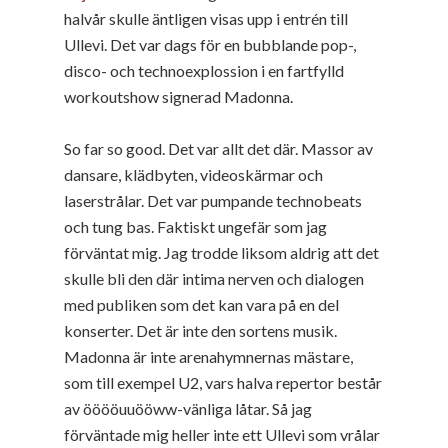
halvår skulle äntligen visas upp i entrén till
Ullevi. Det var dags för en bubblande pop-,
disco- och technoexplossion i en fartfylld
workoutshow signerad Madonna.
So far so good. Det var allt det där. Massor av
dansare, klädbyten, videoskärmar och
laserstrålar. Det var pumpande technobeats
och tung bas. Faktiskt ungefär som jag
förväntat mig. Jag trodde liksom aldrig att det
skulle bli den där intima nerven och dialogen
med publiken som det kan vara på en del
konserter. Det är inte den sortens musik.
Madonna är inte arenahymnernas mästare,
som till exempel U2, vars halva repertor består
av ööööuuööww-vänliga låtar. Så jag
förväntade mig heller inte ett Ullevi som vrålar