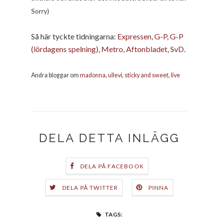
Sorry)
Så här tyckte tidningarna:
Expressen
,
G-P
,
G-P
(lördagens spelning)
,
Metro
,
Aftonbladet
,
SvD
.
Andra bloggar om
madonna
,
ullevi
,
sticky and sweet
,
live
DELA DETTA INLÄGG
DELA PÅ FACEBOOK
DELA PÅ TWITTER
PINNA
TAGS: