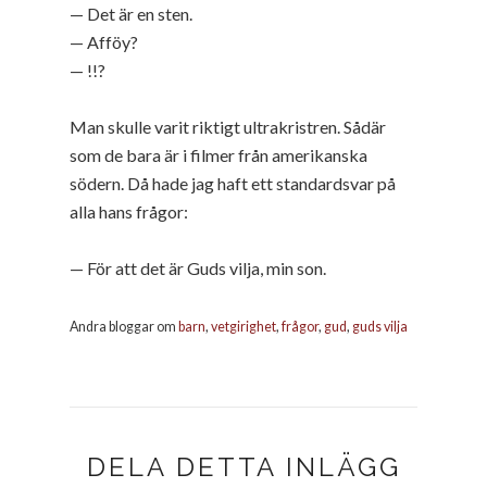
— Det är en sten.
— Afföy?
— !!?
Man skulle varit riktigt ultrakristren. Sådär
som de bara är i filmer från amerikanska
södern. Då hade jag haft ett standardsvar på
alla hans frågor:
— För att det är Guds vilja, min son.
Andra bloggar om
barn
,
vetgirighet
,
frågor
,
gud
,
guds vilja
DELA DETTA INLÄGG