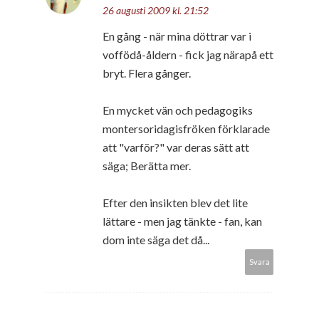
26 augusti 2009 kl. 21:52
En gång - när mina döttrar var i
voffödå-åldern - fick jag närapå ett
bryt. Flera gånger.
En mycket vän och pedagogiks
montersoridagisfröken förklarade
att "varför?" var deras sätt att
säga; Berätta mer.
Efter den insikten blev det lite
lättare - men jag tänkte - fan, kan
dom inte säga det då...
Svara