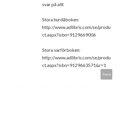
svar på allt
Stora hurdåboken:
http://www.adlibris.com/se/produ
ct.aspx?isbn=9129669006
Stora varförboken:
http://www.adlibris.com/se/produ
ct.aspx?isbn=9129663571&r=1
Svara