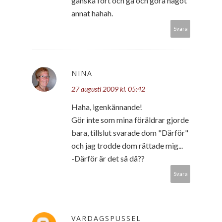
ganska fort och ga och gora nagot
annat hahah.
Svara
NINA
27 augusti 2009 kl. 05:42
Haha, igenkännande!
Gör inte som mina föräldrar gjorde
bara, tillslut svarade dom "Därför"
och jag trodde dom rättade mig...
-Därför är det så då??
Svara
VARDAGSPUSSEL