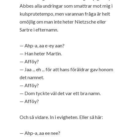
Abbes alla undringar som smattrar mot mig i
kulsprutetempo, men varannan fråga är helt
omöjlig om man inte heter Nietzsche eller
Sartre i efternamn.
— Ahp-a, aa e-ey aan?
— Han heter Martin.
— Afföy?
— Jaa ... eh ... för att hans föräldrar gav honom
det namnet.
— Afföy?
— Dom tyckte väl det var ett bra namn.
— Afföy?
Och så vidare. In i evigheten. Eller så här:
— Ahp-a, aa ee nee?