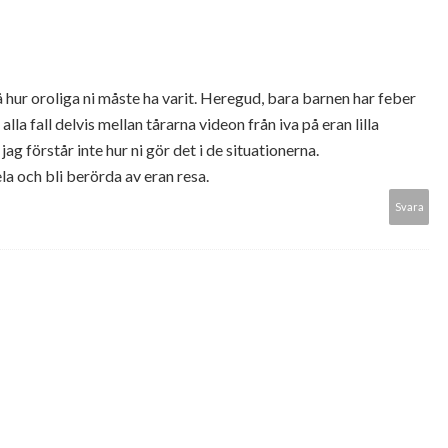
tå hur oroliga ni måste ha varit. Heregud, bara barnen har feber
i alla fall delvis mellan tårarna videon från iva på eran lilla
g förstår inte hur ni gör det i de situationerna.
dela och bli berörda av eran resa.
Svara