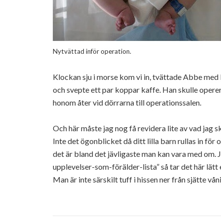
Nytvättad inför operation.
Klockan sju i morse kom vi in, tvättade
Abbe
med
och svepte ett par koppar kaffe. Han skulle
opere
honom åter vid dörrarna till operationssalen.
Och här måste jag nog få revidera lite av vad jag s
Inte det ögonblicket då ditt lilla barn rullas in fö
det är bland det
jävligaste
man kan vara med om. Ja
upplevelser-som-förälder-lista
” så tar det här lätt
Man är inte särskilt tuff i hissen ner från sjätte vån