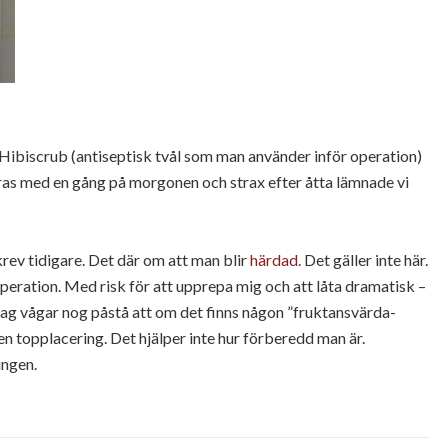
Hibiscrub
(
antiseptisk
tvål som man använder inför operation)
ras
med en gång på morgonen och strax efter åtta lämnade vi
krev tidigare. Det där om att man blir
härdad.
Det gäller inte här.
r operation. Med risk för att upprepa mig och att låta dramatisk –
g vågar nog påstå att om det finns någon ”
fruktansvärda-
 en
topplacering.
Det hjälper inte hur förberedd man är.
ingen.