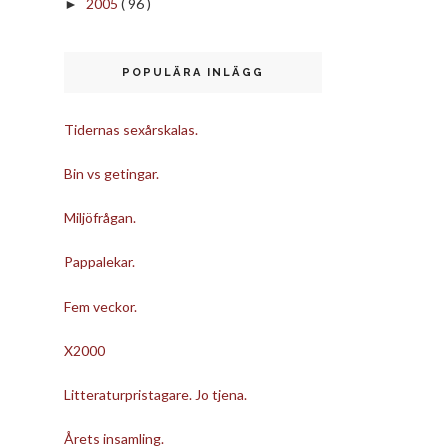
2005
( 96 )
►
POPULÄRA INLÄGG
Tidernas sexårskalas.
Bin vs getingar.
Miljöfrågan.
Pappalekar.
Fem veckor.
X2000
Litteraturpristagare. Jo tjena.
Årets insamling.