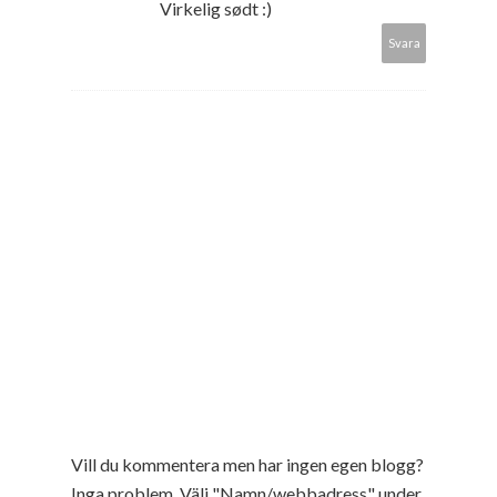
Virkelig sødt :)
Svara
Vill du kommentera men har ingen egen blogg?
Inga problem. Välj "Namn/webbadress" under