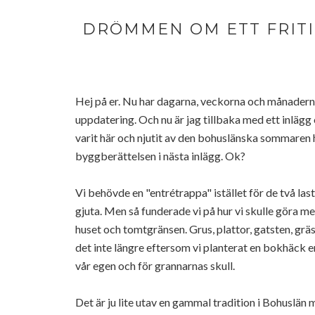
DRÖMMEN OM ETT FRITI
Hej på er. Nu har dagarna, veckorna och månaderna 
uppdatering. Och nu är jag tillbaka med ett inlägg o
varit här och njutit av den bohuslänska sommaren hel
byggberättelsen i nästa inlägg. Ok?
Vi behövde en "entrétrappa" istället för de två las
gjuta. Men så funderade vi på hur vi skulle göra m
huset och tomtgränsen. Grus, plattor, gatsten, gräs,
det inte längre eftersom vi planterat en bokhäck en 
vår egen och för grannarnas skull.
Det är ju lite utav en gammal tradition i Bohuslän