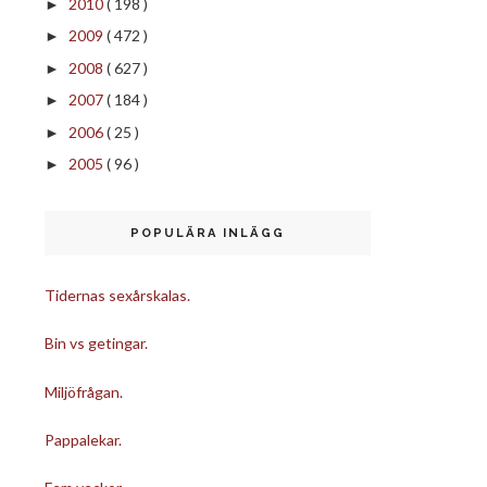
2010
( 198 )
►
2009
( 472 )
►
2008
( 627 )
►
2007
( 184 )
►
2006
( 25 )
►
2005
( 96 )
►
POPULÄRA INLÄGG
Tidernas sexårskalas.
Bin vs getingar.
Miljöfrågan.
Pappalekar.