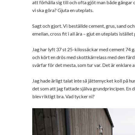
att förhålla sig till och ofta gjöt man både gångar
vi ska göra? Gjuta en uteplats.
Sagt och gjort. Vi beställde cement, grus, sand oc
emellan, cross fit i all ära – gjut en uteplats iställe
Jag har lyft 37 st 25-kilossäckar med cement 74 g
och kört en drös med skottkärrelass med den fär
svärfar för det mesta, som tur var. Det är enklare at
Jag hade ärligt talat inte så jättemycket koll på h
det som att jag fattade själva grundprincipen. En 
blev riktigt bra. Vad tycker ni?