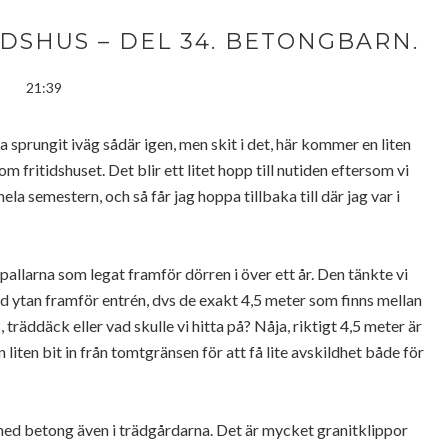
DSHUS – DEL 34. BETONGBARN.
21:39
sprungit iväg sådär igen, men skit i det, här kommer en liten
m fritidshuset. Det blir ett litet hopp till nutiden eftersom vi
a semestern, och så får jag hoppa tillbaka till där jag var i
tpallarna som legat framför dörren i över ett år. Den tänkte vi
ed ytan framför entrén, dvs de exakt 4,5 meter som finns mellan
 träddäck eller vad skulle vi hitta på? Nåja, riktigt 4,5 meter är
liten bit in från tomtgränsen för att få lite avskildhet både för
 med betong även i trädgårdarna. Det är mycket granitklippor