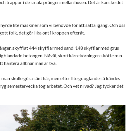
 och trappor i de smala prången mellan husen. Det är kanske det
h hyrde lite maskiner som vi behövde för att sätta igång. Och oss
t gott folk, det gör lika ont i kroppen efteråt.
ånger, skyfflat 444 skyfflar med sand, 148 skyfflar med grus
digblandade betongen. Nåväl, skottkärrekörningen skötte min
t hantera allt när man är två.
ur man skulle göra sånt här, men efter lite googlande så kändes
dryg semestervecka tog arbetet. Och vet ni vad? Jag tycker det