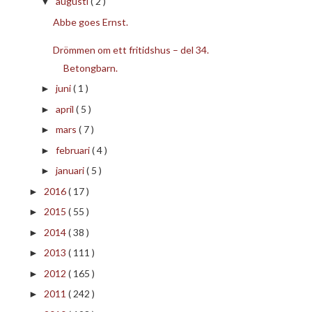
augusti
( 2 )
▼
Abbe goes Ernst.
Drömmen om ett fritidshus – del 34.
Betongbarn.
juni
( 1 )
►
april
( 5 )
►
mars
( 7 )
►
februari
( 4 )
►
januari
( 5 )
►
2016
( 17 )
►
2015
( 55 )
►
2014
( 38 )
►
2013
( 111 )
►
2012
( 165 )
►
2011
( 242 )
►