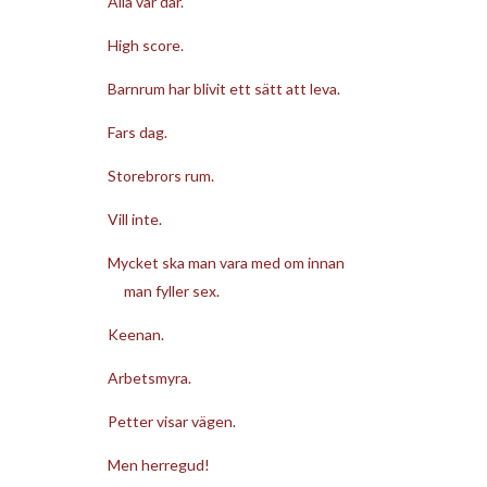
Alla var där.
High score.
Barnrum har blivit ett sätt att leva.
Fars dag.
Storebrors rum.
Vill inte.
Mycket ska man vara med om innan
man fyller sex.
Keenan.
Arbetsmyra.
Petter visar vägen.
Men herregud!