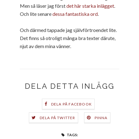
Men så läser jag först
det här starka inlägget
.
Och lite senare
dessa fantastiska ord
.
Och därmed tappade jag självförtroendet lite.
Det finns så otroligt många bra texter därute,
njut av dem mina vänner.
DELA DETTA INLÄGG
DELA PÅ FACEBOOK
DELA PÅ TWITTER
PINNA
TAGS: