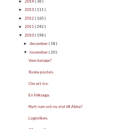
2014
( 38 )
►
2013
( 111 )
►
2012
( 165 )
►
2011
( 242 )
►
2010
( 198 )
▼
december
( 18 )
►
november
( 20 )
▼
Vem betalar?
Ryska posten.
Om att tro.
En folksaga.
Nytt rum och ny stol till Abbe?
Logistiken.