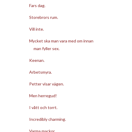
Fars dag.
Storebrors rum.
Vill inte.
Mycket ska man vara med om innan
man fyller sex.
Keenan.
Arbetsmyra.
Petter visar vägen.
Men herregud!
I vått och torrt.
Incredibly charming.
Varma mackor.