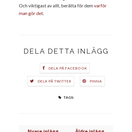
Och viktigast av allt, berätta för dem
varför
man gör det
.
DELA DETTA INLÄGG
DELA PÅ FACEBOOK
DELA PÅ TWITTER
PINNA
TAGS:
← Nyare inlägg
Äldre inlägg →