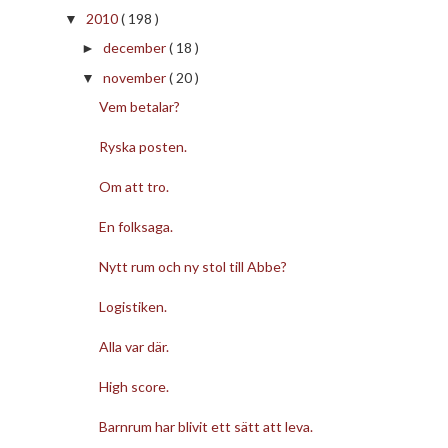
2010
( 198 )
▼
december
( 18 )
►
november
( 20 )
▼
Vem betalar?
Ryska posten.
Om att tro.
En folksaga.
Nytt rum och ny stol till Abbe?
Logistiken.
Alla var där.
High score.
Barnrum har blivit ett sätt att leva.