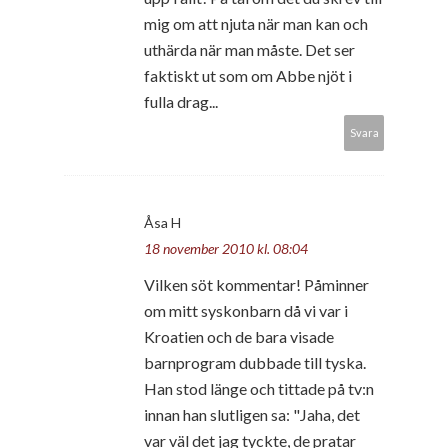
mig om att njuta när man kan och
uthärda när man måste. Det ser
faktiskt ut som om Abbe njöt i
fulla drag...
Svara
Åsa H
18 november 2010 kl. 08:04
Vilken söt kommentar! Påminner
om mitt syskonbarn då vi var i
Kroatien och de bara visade
barnprogram dubbade till tyska.
Han stod länge och tittade på tv:n
innan han slutligen sa: "Jaha, det
var väl det jag tyckte, de pratar