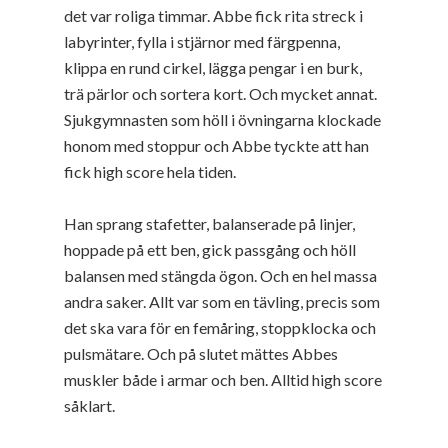
det var roliga timmar. Abbe fick rita streck i
labyrinter, fylla i stjärnor med färgpenna,
klippa en rund cirkel, lägga pengar i en burk,
trä pärlor och sortera kort. Och mycket annat.
Sjukgymnasten som höll i övningarna klockade
honom med stoppur och Abbe tyckte att han
fick high score hela tiden.
Han sprang stafetter, balanserade på linjer,
hoppade på ett ben, gick passgång och höll
balansen med stängda ögon. Och en hel massa
andra saker. Allt var som en tävling, precis som
det ska vara för en femåring, stoppklocka och
pulsmätare. Och på slutet mättes Abbes
muskler både i armar och ben. Alltid high score
såklart.