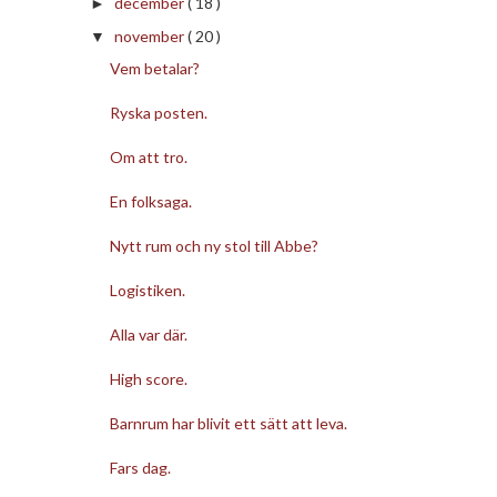
december
( 18 )
►
november
( 20 )
▼
Vem betalar?
Ryska posten.
Om att tro.
En folksaga.
Nytt rum och ny stol till Abbe?
Logistiken.
Alla var där.
High score.
Barnrum har blivit ett sätt att leva.
Fars dag.