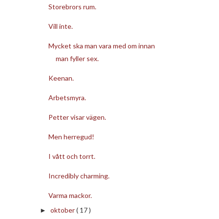
Storebrors rum.
Vill inte.
Mycket ska man vara med om innan
man fyller sex.
Keenan.
Arbetsmyra.
Petter visar vägen.
Men herregud!
I vått och torrt.
Incredibly charming.
Varma mackor.
oktober
( 17 )
►