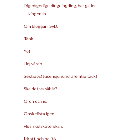
Digedigedige dingdingding, här glider
kingen in.
Om bloggar i SvD.
Tänk.
Yo!
Hej våren.
Sextiotvåtusensjuhundrafemtio tack!
Ska det va såhär?
Öron och is.
Önskelista igen.
Hos skolsköterskan.
Idrott och politik.