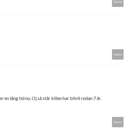
Svara
Svara
 en lång tid nu. Oj så står killen har blivit redan 7 år.
Svara