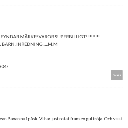
 FYNDAR MÄRKESVAROR SUPERBILLIGT! !!!!!!!!
 BARN, INREDNING .....M.M
804/
Svara
Sean Banan nu i påsk. Vi har just rotat fram en gul tröja. Och visst