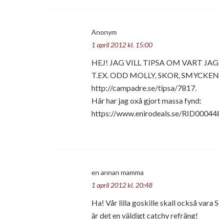
Anonym
1 april 2012 kl. 15:00
HEJ! JAG VILL TIPSA OM VART JAG
T.EX. ODD MOLLY, SKOR, SMYCKEN,
http://campadre.se/tipsa/7817.
Här har jag oxå gjort massa fynd:
https://www.enirodeals.se/​RID00044
en annan mamma
1 april 2012 kl. 20:48
Ha! Vår lilla goskille skall också vara 
är det en väldigt catchy refräng!