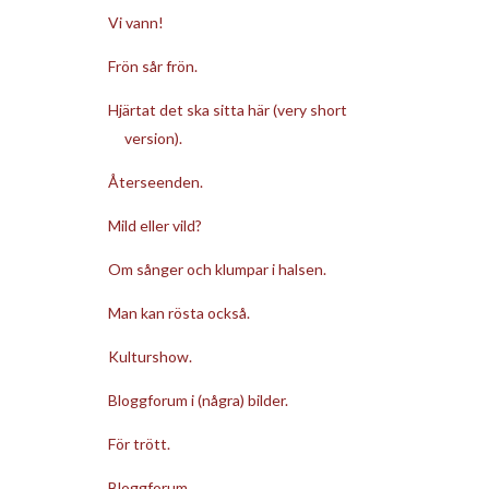
Vi vann!
Frön sår frön.
Hjärtat det ska sitta här (very short
version).
Återseenden.
Mild eller vild?
Om sånger och klumpar i halsen.
Man kan rösta också.
Kulturshow.
Bloggforum i (några) bilder.
För trött.
Bloggforum.