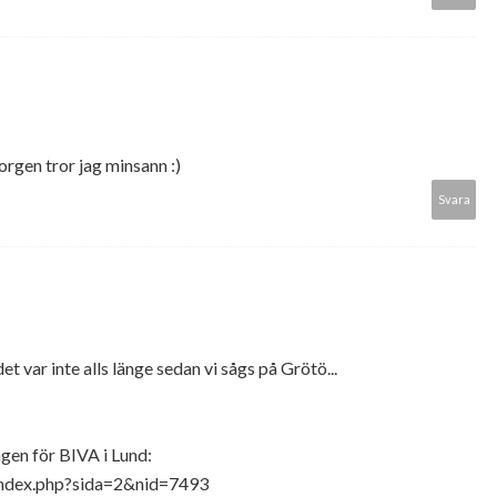
en tror jag minsann :)
Svara
det var inte alls länge sedan vi sågs på Grötö...
gen för BIVA i Lund:
/index.php?sida=2&nid=7493