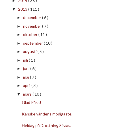
2014
( 38 )
►
2013
( 111 )
▼
december
( 6 )
►
november
( 7 )
►
oktober
( 11 )
►
september
( 10 )
►
augusti
( 5 )
►
juli
( 1 )
►
juni
( 6 )
►
maj
( 7 )
►
april
( 3 )
►
mars
( 10 )
▼
Glad Påsk!
Kanske världens modigaste.
Heldag på Drottning Silvias.