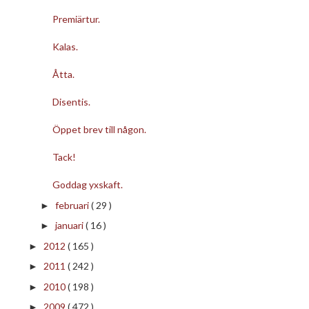
Premiärtur.
Kalas.
Åtta.
Disentis.
Öppet brev till någon.
Tack!
Goddag yxskaft.
februari
( 29 )
►
januari
( 16 )
►
2012
( 165 )
►
2011
( 242 )
►
2010
( 198 )
►
2009
( 472 )
►