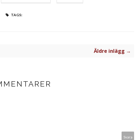
TAGS:
Äldre inlägg →
MMENTARER
Svara