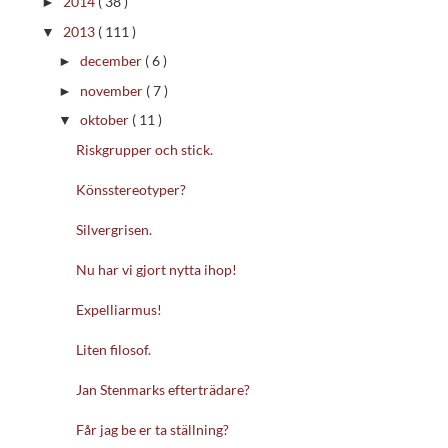
2014
( 38 )
►
2013
( 111 )
▼
december
( 6 )
►
november
( 7 )
►
oktober
( 11 )
▼
Riskgrupper och stick.
Könsstereotyper?
Silvergrisen.
Nu har vi gjort nytta ihop!
Expelliarmus!
Liten filosof.
Jan Stenmarks efterträdare?
Får jag be er ta ställning?