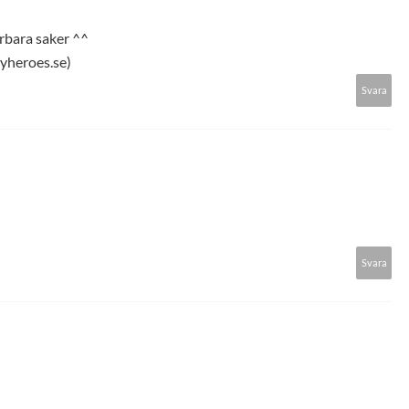
erbara saker ^^
hyheroes.se)
Svara
Svara