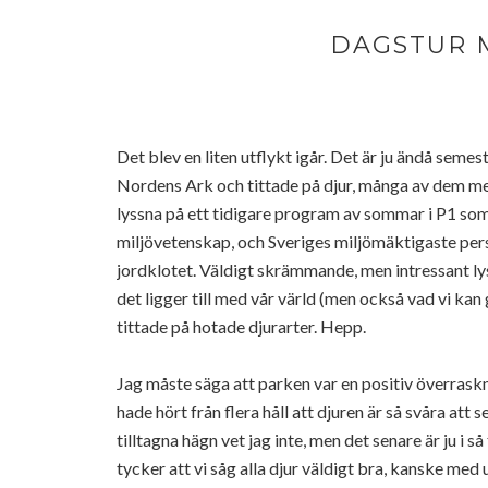
DAGSTUR 
Det blev en liten utflykt igår. Det är ju ändå semest
Nordens Ark och tittade på djur, många av dem mer 
lyssna på ett tidigare program av sommar i P1 som
miljövetenskap, och Sveriges miljömäktigaste perso
jordklotet. Väldigt skrämmande, men intressant lys
det ligger till med vår värld (men också vad vi kan 
tittade på hotade djurarter. Hepp.
Jag måste säga att parken var en positiv överraskni
hade hört från flera håll att djuren är så svåra att 
tilltagna hägn vet jag inte, men det senare är ju i så
tycker att vi såg alla djur väldigt bra, kanske me