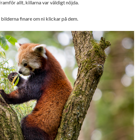
amför allt, killarna var väldigt nöjda.
bilderna finare om ni klickar på dem.