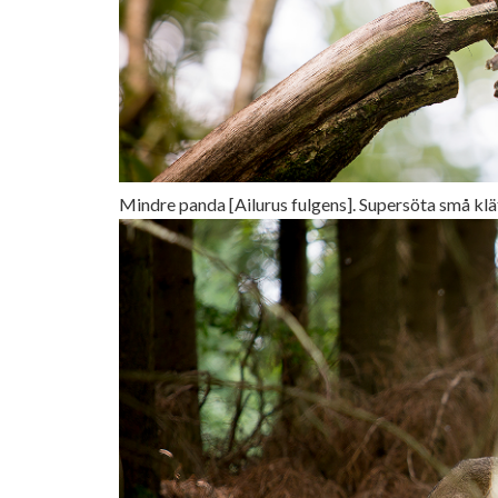
Mindre panda [Ailurus fulgens]. Supersöta små klä