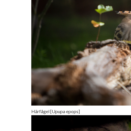
Härfågel [Upupa epops]