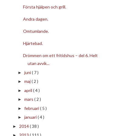
Första hjälpen och grill.
Andra dagen.
Omtumlande.
Hjärtebad.
Drömmen om ett fritidshus – del 6. Helt
utan avvik...
juni
( 7 )
►
maj
( 2 )
►
april
( 4 )
►
mars
( 2 )
►
februari
( 5 )
►
januari
( 4 )
►
2014
( 38 )
►
2013
( 111 )
►