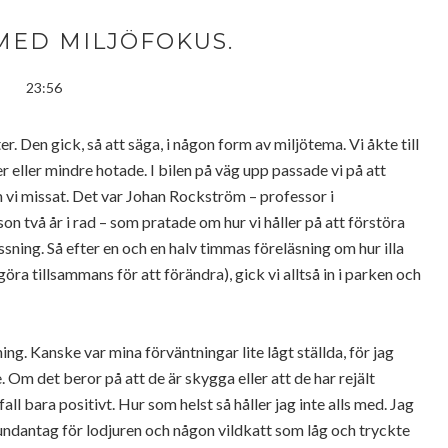
MED MILJÖFOKUS.
23:56
er. Den gick, så att säga, i någon form av miljötema. Vi åkte till
eller mindre hotade. I bilen på väg upp passade vi på att
 vi missat. Det var Johan Rockström – professor i
n två år i rad – som pratade om hur vi håller på att förstöra
sning. Så efter en och en halv timmas föreläsning om hur illa
göra tillsammans för att förändra), gick vi alltså in i parken och
ng. Kanske var mina förväntningar lite lågt ställda, för jag
se. Om det beror på att de är skygga eller att de har rejält
 fall bara positivt. Hur som helst så håller jag inte alls med. Jag
d undantag för lodjuren och någon vildkatt som låg och tryckte