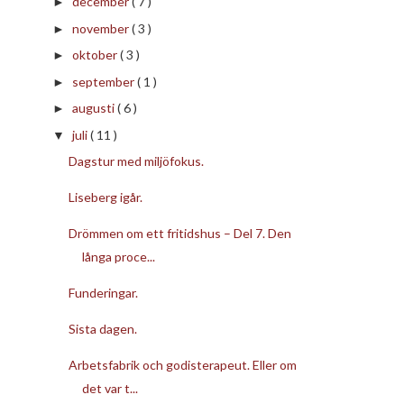
december
( 7 )
►
november
( 3 )
►
oktober
( 3 )
►
september
( 1 )
►
augusti
( 6 )
►
juli
( 11 )
▼
Dagstur med miljöfokus.
Liseberg igår.
Drömmen om ett fritidshus – Del 7. Den
långa proce...
Funderingar.
Sista dagen.
Arbetsfabrik och godisterapeut. Eller om
det var t...