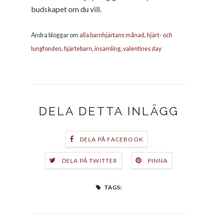
budskapet om du vill.
Andra bloggar om
alla barnhjärtans månad
,
hjärt- och
lungfonden
,
hjärtebarn
,
insamling
,
valentines day
DELA DETTA INLÄGG
DELA PÅ FACEBOOK
DELA PÅ TWITTER
PINNA
TAGS: