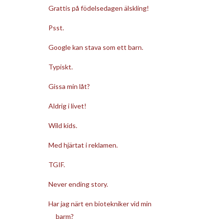
Grattis på födelsedagen älskling!
Psst.
Google kan stava som ett barn.
Typiskt.
Gissa min låt?
Aldrig i livet!
Wild kids.
Med hjärtat i reklamen.
TGIF.
Never ending story.
Har jag närt en biotekniker vid min
barm?