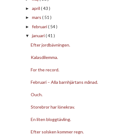
april
( 43 )
►
mars
( 51 )
►
februari
( 54 )
►
januari
( 41 )
▼
Efter jordbävningen.
Kalasdilemma.
For the record.
Februari – Alla barnhjärtans månad.
Ouch.
Storebror har lönekrav.
En liten bloggtävling.
Efter solsken kommer regn.