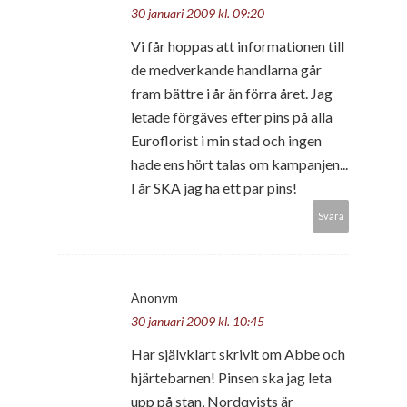
30 januari 2009 kl. 09:20
Vi får hoppas att informationen till
de medverkande handlarna går
fram bättre i år än förra året. Jag
letade förgäves efter pins på alla
Euroflorist i min stad och ingen
hade ens hört talas om kampanjen...
I år SKA jag ha ett par pins!
Svara
Anonym
30 januari 2009 kl. 10:45
Har självklart skrivit om Abbe och
hjärtebarnen! Pinsen ska jag leta
upp på stan, Nordqvists är