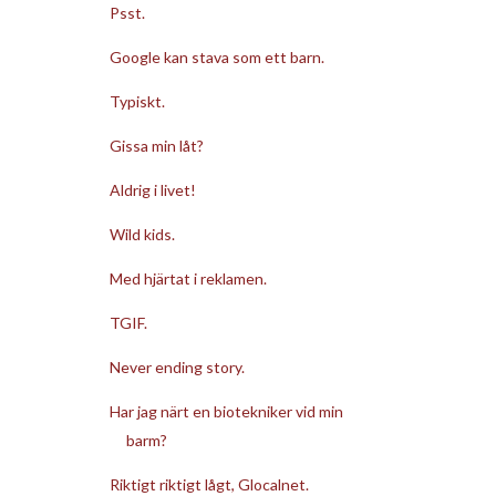
Psst.
Google kan stava som ett barn.
Typiskt.
Gissa min låt?
Aldrig i livet!
Wild kids.
Med hjärtat i reklamen.
TGIF.
Never ending story.
Har jag närt en biotekniker vid min
barm?
Riktigt riktigt lågt, Glocalnet.