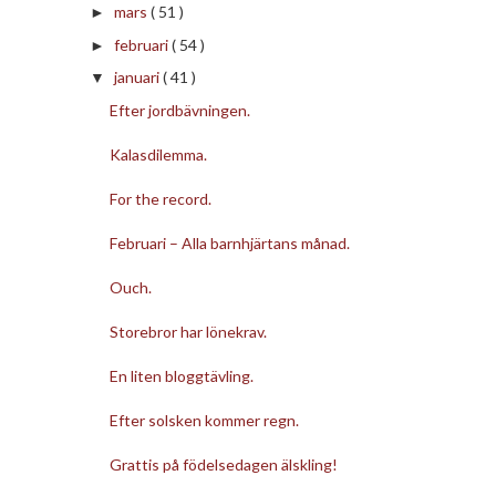
mars
( 51 )
►
februari
( 54 )
►
januari
( 41 )
▼
Efter jordbävningen.
Kalasdilemma.
For the record.
Februari – Alla barnhjärtans månad.
Ouch.
Storebror har lönekrav.
En liten bloggtävling.
Efter solsken kommer regn.
Grattis på födelsedagen älskling!