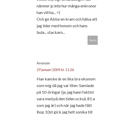
nämner ju inte hur många enkronor
han vill ha... =)
Och ge Abbe en kram och hälsa att
jag lider med honom och hans
bula... stackarn...
Svara
Anonym
29 januari 2009 kl. 11:26
Han kanske är en lika bra ekonom
som mig då jag var liten: Samlade
på 10-öringar (ja, jag hann faktist
vara med på den tiden också, 81:a
som jag är) och när jag hade fått
ihop 10st gick jag helt sonika till