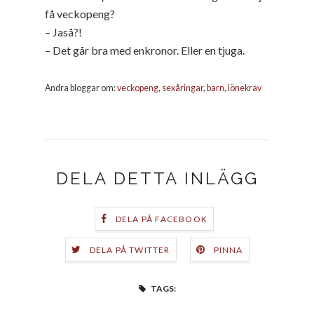
få veckopeng?
– Jaså?!
– Det går bra med enkronor. Eller en tjuga.
Andra bloggar om:
veckopeng
,
sexåringar
,
barn
,
lönekrav
DELA DETTA INLÄGG
DELA PÅ FACEBOOK
DELA PÅ TWITTER
PINNA
TAGS: