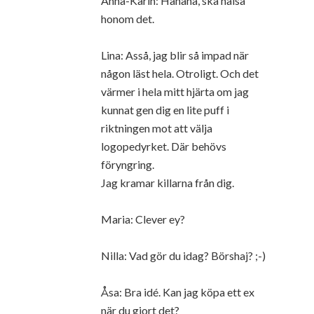
Anna-Karin: Hahaha, ska hälsa
honom det.
Lina: Asså, jag blir så impad när
någon läst hela. Otroligt. Och det
värmer i hela mitt hjärta om jag
kunnat gen dig en lite puff i
riktningen mot att välja
logopedyrket. Där behövs
föryngring.
Jag kramar killarna från dig.
Maria: Clever ey?
Nilla: Vad gör du idag? Börshaj? ;-)
Åsa: Bra idé. Kan jag köpa ett ex
när du gjort det?