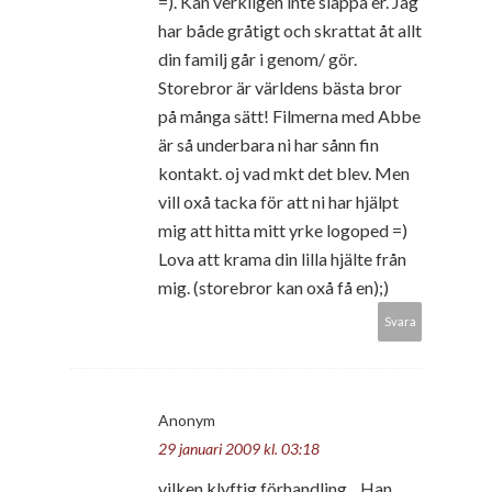
=). Kan verkligen inte släppa er. Jag
har både gråtigt och skrattat åt allt
din familj går i genom/ gör.
Storebror är världens bästa bror
på många sätt! Filmerna med Abbe
är så underbara ni har sånn fin
kontakt. oj vad mkt det blev. Men
vill oxå tacka för att ni har hjälpt
mig att hitta mitt yrke logoped =)
Lova att krama din lilla hjälte från
mig. (storebror kan oxå få en);)
Svara
Anonym
29 januari 2009 kl. 03:18
vilken klyftig förhandling... Han