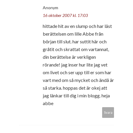
Anonym
16 oktober 2007 kl. 17:03
hittade hit av en slump och har läst
berättelsen om lille Abbe från
början till slut. har suttit här och
gråtit och skrattat om vartannat,
din berättelse är verkligen
rörande! jag inser hur lite jag vet
om livet och ser upp till er som har
vart med om så mycket och ändå är
så starka. hoppas det är okej att
jag länkar till dig i min blogg. heja
abbe
Svara