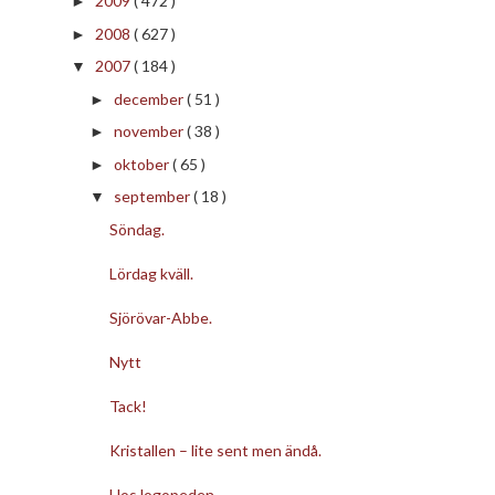
2009
( 472 )
►
2008
( 627 )
►
2007
( 184 )
▼
december
( 51 )
►
november
( 38 )
►
oktober
( 65 )
►
september
( 18 )
▼
Söndag.
Lördag kväll.
Sjörövar-Abbe.
Nytt
Tack!
Kristallen – lite sent men ändå.
Hos logopeden.