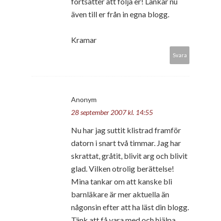
fortsätter att följa er! Länkar nu
även till er från in egna blogg.
Kramar
Svara
Anonym
28 september 2007 kl. 14:55
Nu har jag suttit klistrad framför
datorn i snart två timmar. Jag har
skrattat, gråtit, blivit arg och blivit
glad. Vilken otrolig berättelse!
Mina tankar om att kanske bli
barnläkare är mer aktuella än
någonsin efter att ha läst din blogg.
Tänk att få vara med och hjälpa