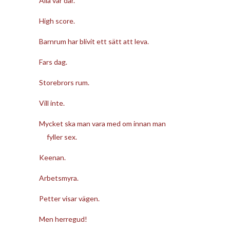
Alla var där.
High score.
Barnrum har blivit ett sätt att leva.
Fars dag.
Storebrors rum.
Vill inte.
Mycket ska man vara med om innan man
fyller sex.
Keenan.
Arbetsmyra.
Petter visar vägen.
Men herregud!