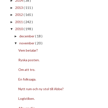
2014
( 38 )
►
2013
( 111 )
►
2012
( 165 )
►
2011
( 242 )
►
2010
( 198 )
▼
december
( 18 )
►
november
( 20 )
▼
Vem betalar?
Ryska posten.
Om att tro.
En folksaga.
Nytt rum och ny stol till Abbe?
Logistiken.