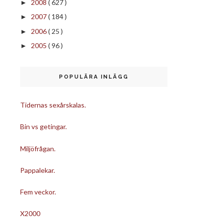
2008
( 627 )
►
2007
( 184 )
►
2006
( 25 )
►
2005
( 96 )
►
POPULÄRA INLÄGG
Tidernas sexårskalas.
Bin vs getingar.
Miljöfrågan.
Pappalekar.
Fem veckor.
X2000