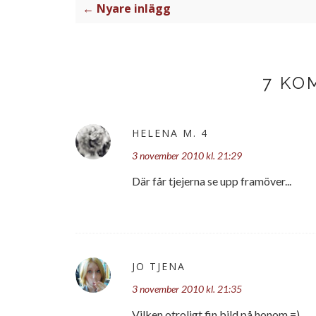
← Nyare inlägg
7 KO
HELENA M. 4
3 november 2010 kl. 21:29
Där får tjejerna se upp framöver...
JO TJENA
3 november 2010 kl. 21:35
Vilken otroligt fin bild på honom =)