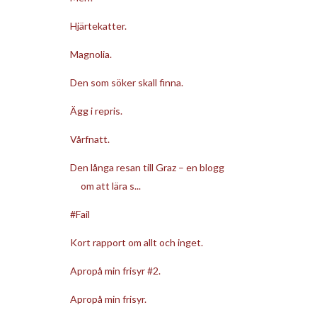
Hjärtekatter.
Magnolia.
Den som söker skall finna.
Ägg i repris.
Vårfnatt.
Den långa resan till Graz – en blogg
om att lära s...
#Fail
Kort rapport om allt och inget.
Apropå min frisyr #2.
Apropå min frisyr.