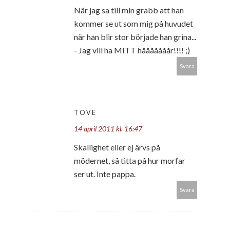
När jag sa till min grabb att han
kommer se ut som mig på huvudet
när han blir stor började han grina...
- Jag vill ha MITT hååååååår!!!! ;)
Svara
TOVE
14 april 2011 kl. 16:47
Skallighet eller ej ärvs på
mödernet, så titta på hur morfar
ser ut. Inte pappa.
Svara