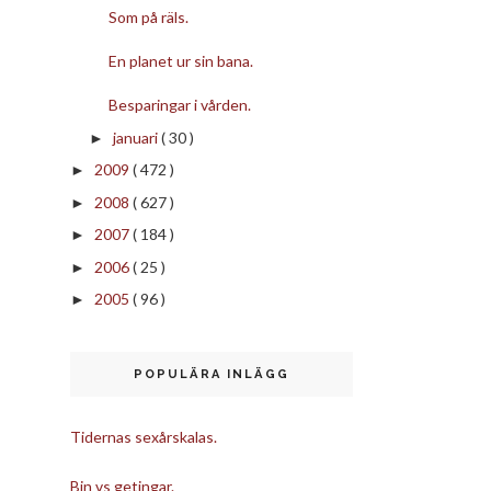
Som på räls.
En planet ur sin bana.
Besparingar i vården.
januari
( 30 )
►
2009
( 472 )
►
2008
( 627 )
►
2007
( 184 )
►
2006
( 25 )
►
2005
( 96 )
►
POPULÄRA INLÄGG
Tidernas sexårskalas.
Bin vs getingar.