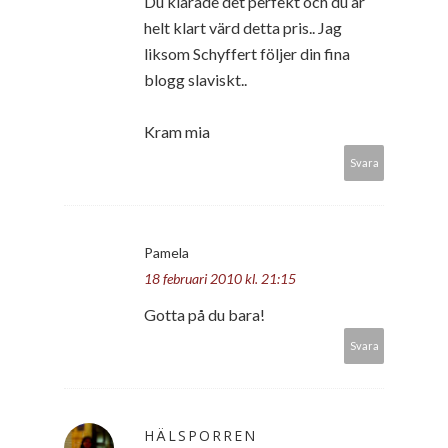
Du klarade det perfekt och du är
helt klart värd detta pris.. Jag
liksom Schyffert följer din fina
blogg slaviskt..
Kram mia
Svara
Pamela
18 februari 2010 kl. 21:15
Gotta på du bara!
Svara
HÄLSPORREN