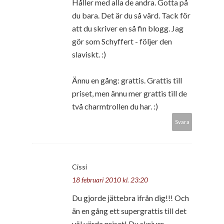
Håller med alla de andra. Gotta på
du bara. Det är du så värd. Tack för
att du skriver en så fin blogg. Jag
gör som Schyffert - följer den
slaviskt. :)
Ännu en gång: grattis. Grattis till
priset, men ännu mer grattis till de
två charmtrollen du har. :)
Svara
Cissi
18 februari 2010 kl. 23:20
Du gjorde jättebra ifrån dig!!! Och
än en gång ett supergrattis till det
väl värda priset! Du skriver