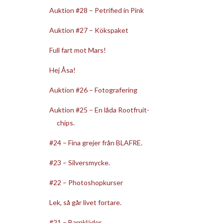
Auktion #28 – Petrified in Pink
Auktion #27 – Kökspaket
Full fart mot Mars!
Hej Åsa!
Auktion #26 – Fotografering
Auktion #25 – En låda Rootfruit-
chips.
#24 – Fina grejer från BLAFRE.
#23 – Silversmycke.
#22 – Photoshopkurser
Lek, så går livet fortare.
#21 – Barnkläder