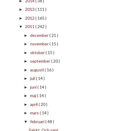
2014
( 38 )
►
2013
( 111 )
►
2012
( 165 )
►
2011
( 242 )
▼
december
( 21 )
►
november
( 15 )
►
oktober
( 15 )
►
september
( 20 )
►
augusti
( 16 )
►
juli
( 14 )
►
juni
( 14 )
►
maj
( 14 )
►
april
( 20 )
►
mars
( 14 )
►
februari
( 48 )
▼
Falskt. Och sant.