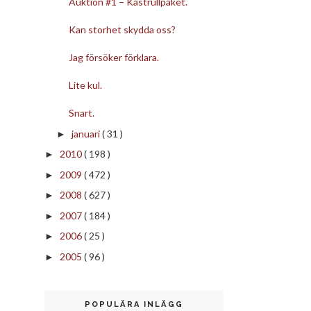
Auktion #1 – Kastrullpaket.
Kan storhet skydda oss?
Jag försöker förklara.
Lite kul.
Snart.
januari
( 31 )
►
2010
( 198 )
►
2009
( 472 )
►
2008
( 627 )
►
2007
( 184 )
►
2006
( 25 )
►
2005
( 96 )
►
POPULÄRA INLÄGG