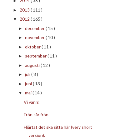
2014
( 38 )
►
2013
( 111 )
►
2012
( 165 )
▼
december
( 15 )
►
november
( 10 )
►
oktober
( 11 )
►
september
( 11 )
►
augusti
( 12 )
►
juli
( 8 )
►
juni
( 13 )
►
maj
( 14 )
▼
Vi vann!
Frön sår frön.
Hjärtat det ska sitta här (very short
version).