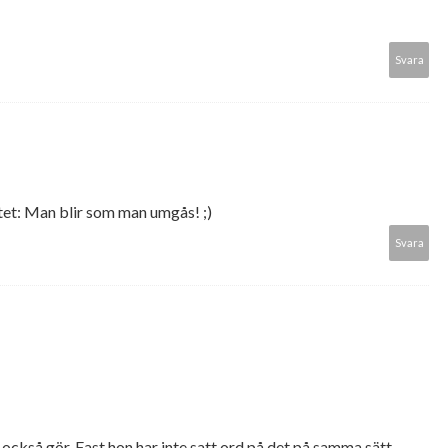
Svara
tet: Man blir som man umgås! ;)
Svara
j också gör. Fast hon har inte satt ord på det på samma sätt.