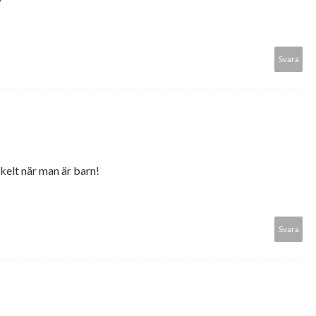
/
Svara
enkelt när man är barn!
Svara