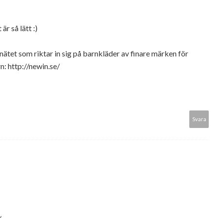
är så lätt :)
nätet som riktar in sig på barnkläder av finare märken för
rn: http://newin.se/
Svara