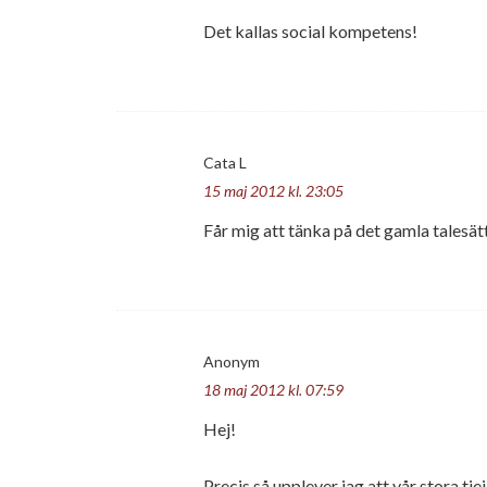
Det kallas social kompetens!
Cata L
15 maj 2012 kl. 23:05
Får mig att tänka på det gamla talesät
Anonym
18 maj 2012 kl. 07:59
Hej!
Precis så upplever jag att vår stora tje