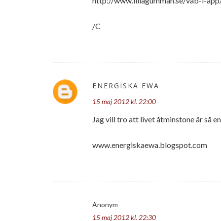
http://www.lillagumman.se/vab-i-app
/C
ENERGISKA EWA
15 maj 2012 kl. 22:00
Jag vill tro att livet åtminstone är så 
www.energiskaewa.blogspot.com
Anonym
15 maj 2012 kl. 22:30