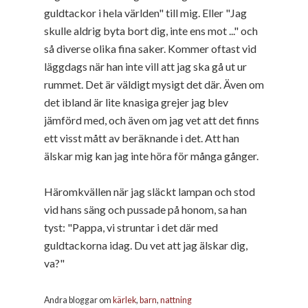
guldtackor i hela världen" till mig. Eller "Jag
skulle aldrig byta bort dig, inte ens mot ..." och
så diverse olika fina saker. Kommer oftast vid
läggdags när han inte vill att jag ska gå ut ur
rummet. Det är väldigt mysigt det där. Även om
det ibland är lite knasiga grejer jag blev
jämförd med, och även om jag vet att det finns
ett visst mått av beräknande i det. Att han
älskar mig kan jag inte höra för många gånger.
Häromkvällen när jag släckt lampan och stod
vid hans säng och pussade på honom, sa han
tyst: "Pappa, vi struntar i det där med
guldtackorna idag. Du vet att jag älskar dig,
va?"
Andra bloggar om
kärlek
,
barn
,
nattning