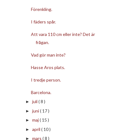
Förenkling.
I fäders spår.
Att vara 110 cm eller inte? Det är
frågan.
Vad gör man inte?
Hasse Aros plats.
I tredje person.
Barcelona.
juli
( 8 )
►
juni
( 17 )
►
maj
( 15 )
►
april
( 10 )
►
mars
( 8 )
►