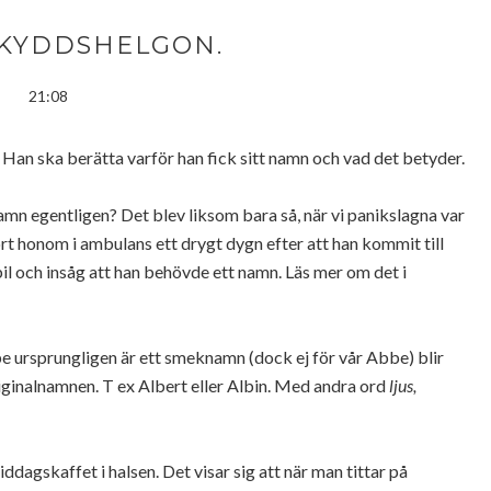
SKYDDSHELGON.
21:08
n. Han ska berätta varför han fick sitt namn och vad det betyder.
 namn egentligen? Det blev liksom bara så, när vi panikslagna var
rt honom i ambulans ett drygt dygn efter att han kommit till
 bil och insåg att han behövde ett namn. Läs mer om det i
e ursprungligen är ett smeknamn (dock ej för vår Abbe) blir
inalnamnen. T ex Albert eller Albin. Med andra ord
ljus,
ddagskaffet i halsen. Det visar sig att när man tittar på