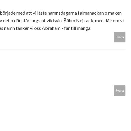
började med att vi läste namnsdagarna i almanackan o maken
v det o där står: argsint vildsvin. Äähm Nej tack, men då kom vi
s namn tänker vi oss Abraham - far till många.
Svara
Svara