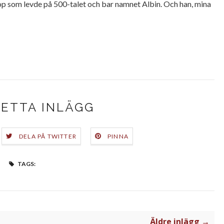
op som levde på 500-talet och bar namnet Albin. Och han, mina
DETTA INLÄGG
DELA PÅ TWITTER
PINNA
TAGS:
Äldre inlägg →