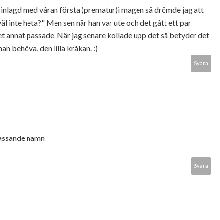
låg inlagd med våran första (prematur)i magen så drömde jag att
l inte heta?" Men sen när han var ute och det gått ett par
get annat passade. När jag senare kollade upp det så betyder det
n behöva, den lilla kråkan. :)
Svara
passande namn
Svara