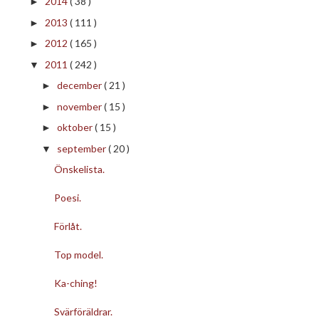
2014
( 38 )
►
2013
( 111 )
►
2012
( 165 )
►
2011
( 242 )
▼
december
( 21 )
►
november
( 15 )
►
oktober
( 15 )
►
september
( 20 )
▼
Önskelista.
Poesi.
Förlåt.
Top model.
Ka-ching!
Svärföräldrar.