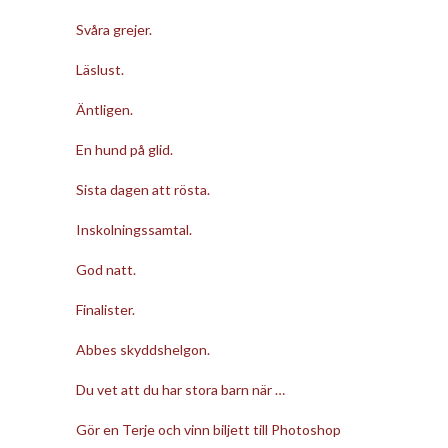
Svåra grejer.
Läslust.
Äntligen.
En hund på glid.
Sista dagen att rösta.
Inskolningssamtal.
God natt.
Finalister.
Abbes skyddshelgon.
Du vet att du har stora barn när …
Gör en Terje och vinn biljett till Photoshop