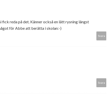
i fick reda på det. Känner också en lätt rysning längst
något för Abbe att berätta i skolan:-)
Svara
Svara