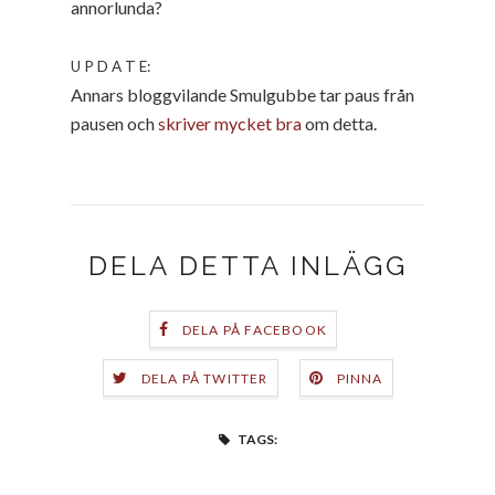
annorlunda?
U P D A T E:
Annars bloggvilande Smulgubbe tar paus från
pausen och
skriver mycket bra
om detta.
DELA DETTA INLÄGG
DELA PÅ FACEBOOK
DELA PÅ TWITTER
PINNA
TAGS: