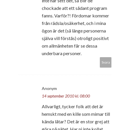
inte har sett det, så blir de
chockade att ett sådant program
fanns. Varför?! Fördomar kommer
från rädsla/osäkerhet, och i mina
ögon är det (så länge personerna
själva vill förstås) otroligt positivt
om allmänheten får se dessa
underbara personer.
Svara
Anonym
14 september 2010 kl. 08:00
Allvarligt, tycker folk att det är
hemskt med en kille som mimar till
kända låtar? Det är en stor grej att
göra på nätet. Har ni inte kollat