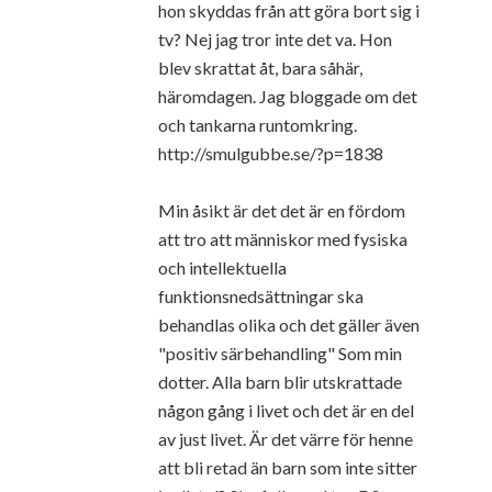
hon skyddas från att göra bort sig i
tv? Nej jag tror inte det va. Hon
blev skrattat åt, bara såhär,
häromdagen. Jag bloggade om det
och tankarna runtomkring.
http://smulgubbe.se/?p=1838
Min åsikt är det det är en fördom
att tro att människor med fysiska
och intellektuella
funktionsnedsättningar ska
behandlas olika och det gäller även
"positiv särbehandling" Som min
dotter. Alla barn blir utskrattade
någon gång i livet och det är en del
av just livet. Är det värre för henne
att bli retad än barn som inte sitter