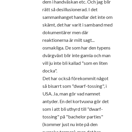
dem i handväskan etc. Och jag blir
rätt så desillusionerad. I det
sammanhanget handlar det inte om
skämt, det har varit i samband med
dokumentärer men där
reaktionerna är milt sagt...
osmakliga. De som har den typens
dvärgväxt blir inte gamla och man
vill ju inte bli kallad "som en liten
docka".
Det har också förekommit något
så bisarrt som "dwarf-tossing", i
USA. Ja, man gör vad namnet
antyder. En del kortvuxna gör det
som i att bli uthyrd till "dwarf-
tossing" på "bachelor parties"
(kommer just nu inte på den
svenska termen), men det har