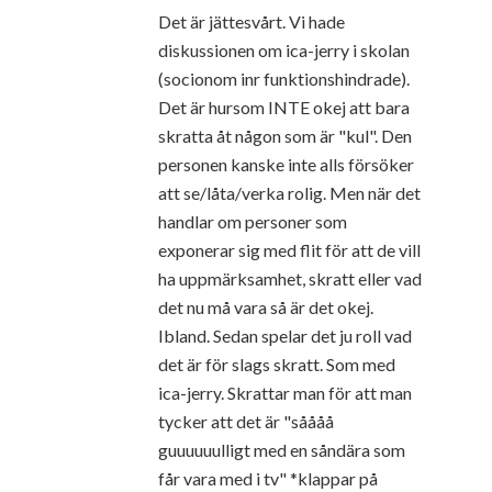
Det är jättesvårt. Vi hade
diskussionen om ica-jerry i skolan
(socionom inr funktionshindrade).
Det är hursom INTE okej att bara
skratta åt någon som är "kul". Den
personen kanske inte alls försöker
att se/låta/verka rolig. Men när det
handlar om personer som
exponerar sig med flit för att de vill
ha uppmärksamhet, skratt eller vad
det nu må vara så är det okej.
Ibland. Sedan spelar det ju roll vad
det är för slags skratt. Som med
ica-jerry. Skrattar man för att man
tycker att det är "såååå
guuuuuulligt med en såndära som
får vara med i tv" *klappar på