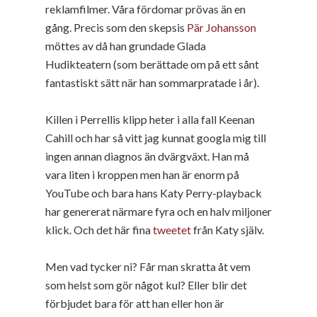
reklamfilmer. Våra fördomar prövas än en
gång. Precis som den skepsis
Pär Johansson
möttes av då han grundade Glada
Hudikteatern (som berättade om på ett sånt
fantastiskt sätt när han sommarpratade i år).
Killen i Perrellis klipp heter i alla fall Keenan
Cahill och har så vitt jag kunnat googla mig till
ingen annan diagnos än dvärgväxt. Han må
vara liten i kroppen men han är enorm på
YouTube och bara hans Katy Perry-playback
har genererat närmare fyra och en halv miljoner
klick. Och det här fina
tweetet
från Katy själv.
Men vad tycker ni? Får man skratta åt vem
som helst som gör något kul? Eller blir det
förbjudet bara för att han eller hon är