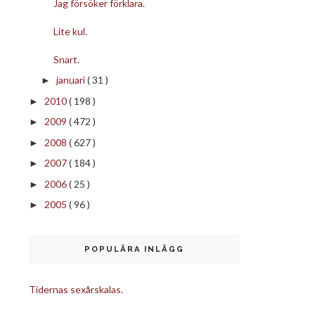
Jag försöker förklara.
Lite kul.
Snart.
januari
( 31 )
►
2010
( 198 )
►
2009
( 472 )
►
2008
( 627 )
►
2007
( 184 )
►
2006
( 25 )
►
2005
( 96 )
►
POPULÄRA INLÄGG
Tidernas sexårskalas.