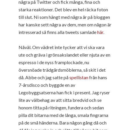
några på Twitter och fick många, fina och
starka reaktioner. Det blev en hel räcka foton
till slut. Ni som hängt med några år på bloggen
har kanske sett några av dem, men om någon är
intresserad så finns alla tweets samlade
här
.
Nåväl. Om vädret inte tycker att vi ska vara
ute och gräva i grönsakslandet eller njuta av en
espresso i de nyss framplockade, nu
översnöade trädgårdsmöblerna, så skit i det
då. Abbe och jag satte på
spellistan
från hans
7-årsdisco och byggde en av
Legobyggsatserna han fick i present. Jag ryser
lite av välbehag av att sitta bredvid och se
honom titta på ritningen, fundera och sedan
pilla dit bitarna med de långa, smala fingrarna
på de små händerna. Bara någon gång då och