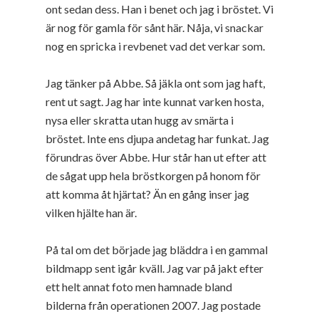
ont sedan dess. Han i benet och jag i bröstet. Vi
är nog för gamla för sånt här. Nåja, vi snackar
nog en spricka i revbenet vad det verkar som.
Jag tänker på Abbe. Så jäkla ont som jag haft,
rent ut sagt. Jag har inte kunnat varken hosta,
nysa eller skratta utan hugg av smärta i
bröstet. Inte ens djupa andetag har funkat. Jag
förundras över Abbe. Hur står han ut efter att
de sågat upp hela bröstkorgen på honom för
att komma åt hjärtat? Än en gång inser jag
vilken hjälte han är.
På tal om det började jag bläddra i en gammal
bildmapp sent igår kväll. Jag var på jakt efter
ett helt annat foto men hamnade bland
bilderna från operationen 2007. Jag postade