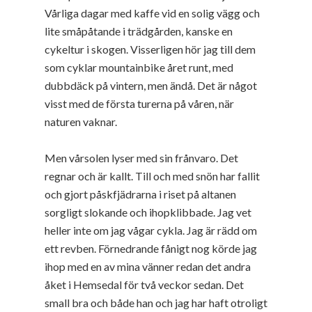
Vårliga dagar med kaffe vid en solig vägg och
lite småpåtande i trädgården, kanske en
cykeltur i skogen. Visserligen hör jag till dem
som cyklar mountainbike året runt, med
dubbdäck på vintern, men ändå. Det är något
visst med de första turerna på våren, när
naturen vaknar.
Men vårsolen lyser med sin frånvaro. Det
regnar och är kallt. Till och med snön har fallit
och gjort påskfjädrarna i riset på altanen
sorgligt slokande och ihopklibbade. Jag vet
heller inte om jag vågar cykla. Jag är rädd om
ett revben. Förnedrande fånigt nog körde jag
ihop med en av mina vänner redan det andra
åket i Hemsedal för två veckor sedan. Det
small bra och både han och jag har haft otroligt