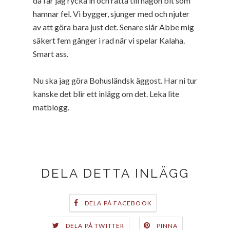
då får jag rycka in och rätta till någon bit som
hamnar fel. Vi bygger, sjunger med och njuter
av att göra bara just det. Senare slår Abbe mig
säkert fem gånger i rad när vi spelar Kalaha.
Smart ass.
Nu ska jag göra Bohusländsk äggost. Har ni tur
kanske det blir ett inlägg om det. Leka lite
matblogg.
DELA DETTA INLÄGG
DELA PÅ FACEBOOK
DELA PÅ TWITTER
PINNA