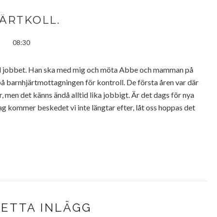
ÄRTKOLL.
08:30
ill jobbet. Han ska med mig och möta Abbe och mamman på
i på barnhjärtmottagningen för kontroll. De första åren var där
r, men det känns ändå alltid lika jobbigt. Är det dags för nya
r dag kommer beskedet vi inte längtar efter, låt oss hoppas det
DETTA INLÄGG