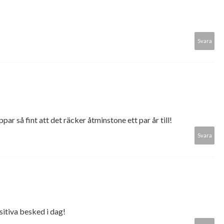
Svara
ar så fint att det räcker åtminstone ett par år till!
Svara
sitiva besked i dag!