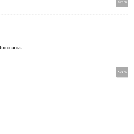
Svara
r tummarna.
Svara