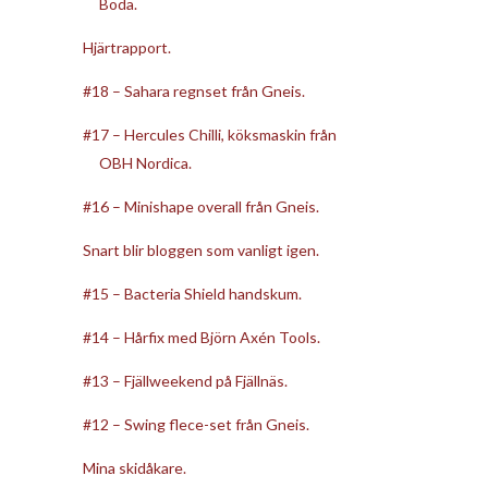
Boda.
Hjärtrapport.
#18 – Sahara regnset från Gneis.
#17 – Hercules Chilli, köksmaskin från
OBH Nordica.
#16 – Minishape overall från Gneis.
Snart blir bloggen som vanligt igen.
#15 – Bacteria Shield handskum.
#14 – Hårfix med Björn Axén Tools.
#13 – Fjällweekend på Fjällnäs.
#12 – Swing flece-set från Gneis.
Mina skidåkare.