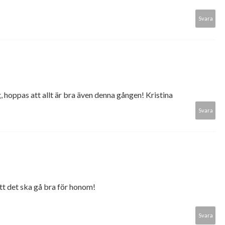
Svara
 hoppas att allt är bra även denna gången! Kristina
Svara
 att det ska gå bra för honom!
Svara