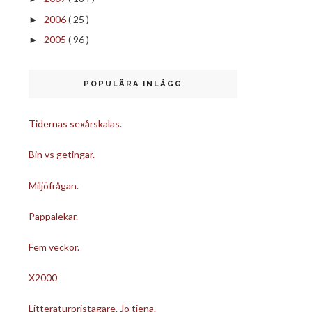
2006
( 25 )
►
2005
( 96 )
►
POPULÄRA INLÄGG
Tidernas sexårskalas.
Bin vs getingar.
Miljöfrågan.
Pappalekar.
Fem veckor.
X2000
Litteraturpristagare. Jo tjena.