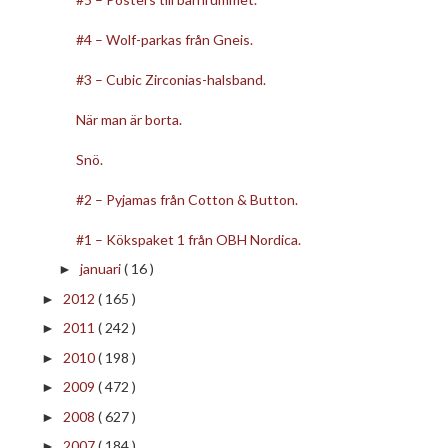
#4 – Wolf-parkas från Gneis.
#3 – Cubic Zirconias-halsband.
När man är borta.
Snö.
#2 – Pyjamas från Cotton & Button.
#1 – Kökspaket 1 från OBH Nordica.
januari
( 16 )
►
2012
( 165 )
►
2011
( 242 )
►
2010
( 198 )
►
2009
( 472 )
►
2008
( 627 )
►
2007
( 184 )
►