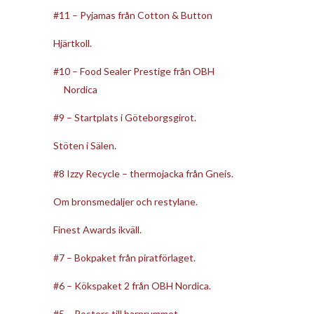
#11 – Pyjamas från Cotton & Button
Hjärtkoll.
#10 – Food Sealer Prestige från OBH
Nordica
#9 – Startplats i Göteborgsgirot.
Stöten i Sälen.
#8 Izzy Recycle – thermojacka från Gneis.
Om bronsmedaljer och restylane.
Finest Awards ikväll.
#7 – Bokpaket från piratförlaget.
#6 – Kökspaket 2 från OBH Nordica.
#5 – Posters till barnrummet.