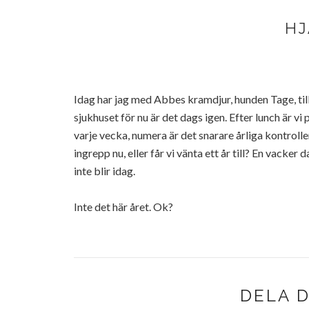
HJ
Idag har jag med Abbes kramdjur, hunden Tage, t
sjukhuset för nu är det dags igen. Efter lunch är v
varje vecka, numera är det snarare årliga kontrolle
ingrepp nu, eller får vi vänta ett år till? En vacke
inte blir idag.
Inte det här året. Ok?
DELA 