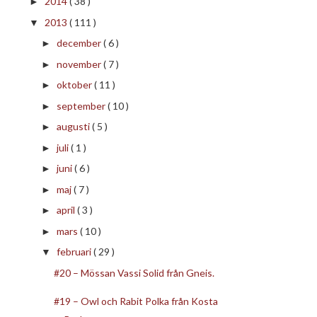
2014
( 38 )
►
2013
( 111 )
▼
december
( 6 )
►
november
( 7 )
►
oktober
( 11 )
►
september
( 10 )
►
augusti
( 5 )
►
juli
( 1 )
►
juni
( 6 )
►
maj
( 7 )
►
april
( 3 )
►
mars
( 10 )
►
februari
( 29 )
▼
#20 – Mössan Vassi Solid från Gneis.
#19 – Owl och Rabit Polka från Kosta