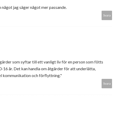
men något jag säger något mer passande.
Svara
ärder som syftar till ett vanligt liv för en person som fötts
0-16 år. Det kan handla om åtgärder för att underlätta,
el kommunikation och förflyttning."
Svara