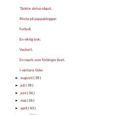
Tänkte skriva något.
Rösta på pappabloggar.
Fotboll.
En viktig bok.
Vackert.
En repris som förlänger livet.
I väntans tider.
augusti
( 38 )
►
juli
( 38 )
►
juni
( 36 )
►
maj
( 36 )
►
april
( 43 )
►