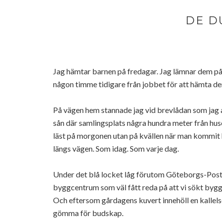
DE D
Jag hämtar barnen på fredagar. Jag lämnar dem på
någon timme tidigare från jobbet för att hämta d
På vägen hem stannade jag vid brevlådan som jag al
sån där samlingsplats några hundra meter från hus
läst på morgonen utan på kvällen när man kommit 
längs vägen. Som idag. Som varje dag.
Under det blå locket låg förutom Göteborgs-Poste
byggcentrum som väl fått reda på att vi sökt bygg
Och eftersom gårdagens kuvert innehöll en kallelse
gömma för budskap.