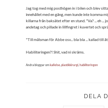
Jag tog med mig posthögen in i bilen och blev sitta
innehållet med en gång, men kunde inte komma mig
killarna från baksätet efter en stund. "Va? ... eh ... 
andetag och pillade in lillfingret i kuvertet och sp
"Till målsman för Abbe osv... bla bla ... kallad till å
Habiliteringen?! Shit, vad ni skräms.
Andra bloggar om
kallelse
,
plastikkirurgi
,
habiliteringen
DELA 