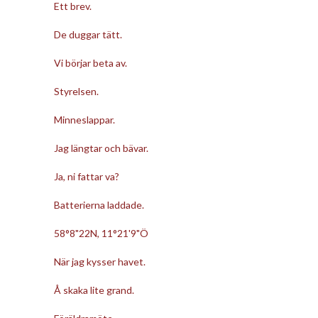
Ett brev.
De duggar tätt.
Vi börjar beta av.
Styrelsen.
Minneslappar.
Jag längtar och bävar.
Ja, ni fattar va?
Batterierna laddade.
58°8"22N, 11°21'9"Ö
När jag kysser havet.
Å skaka lite grand.