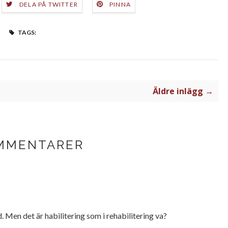
DELA PÅ TWITTER
PINNA
TAGS:
Äldre inlägg →
MMENTARER
d. Men det är habilitering som i rehabilitering va?