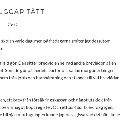
UGGAR TÄTT.
23:12
 skolan varje dag, men på fredagarna smiter jag dessutom
em.
ltid gör. Den sitter bredvid en hel rad andra brevlådor på en
et. Som de gör på landet. Därför blir sällan morgontidningen
hem från jobb och barnhämtning och stannat till vid brevlådan
n, ett brev från försäkringskassan och något utskick från
lov via något köpt register. Och ett
sånt där
brev. Idag igen.
 till hjärtmottagningen kunde jag bara gissa vad det här skulle