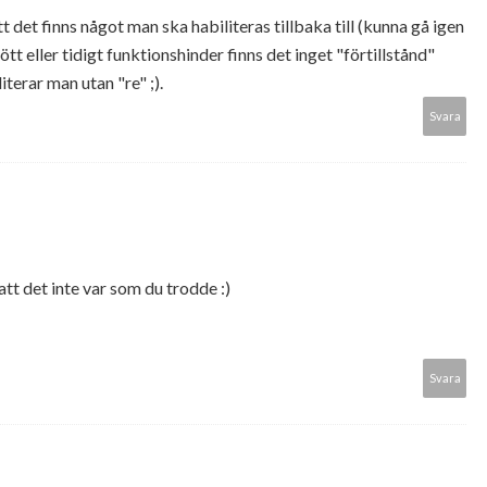
att det finns något man ska habiliteras tillbaka till (kunna gå igen
tt eller tidigt funktionshinder finns det inget "förtillstånd"
terar man utan "re" ;).
Svara
r att det inte var som du trodde :)
Svara