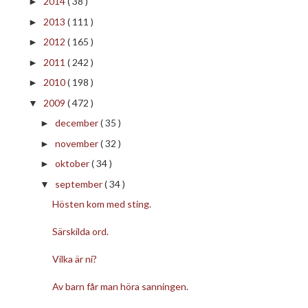
2014
( 38 )
►
2013
( 111 )
►
2012
( 165 )
►
2011
( 242 )
►
2010
( 198 )
►
2009
( 472 )
▼
december
( 35 )
►
november
( 32 )
►
oktober
( 34 )
►
september
( 34 )
▼
Hösten kom med sting.
Särskilda ord.
Vilka är ni?
Av barn får man höra sanningen.