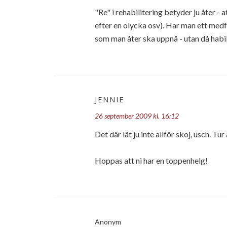
"Re" i rehabilitering betyder ju åter - 
efter en olycka osv). Har man ett medfö
som man åter ska uppnå - utan då habili
JENNIE
26 september 2009 kl. 16:12
Det där lät ju inte allför skoj, usch. Tu
Hoppas att ni har en toppenhelg!
Anonym