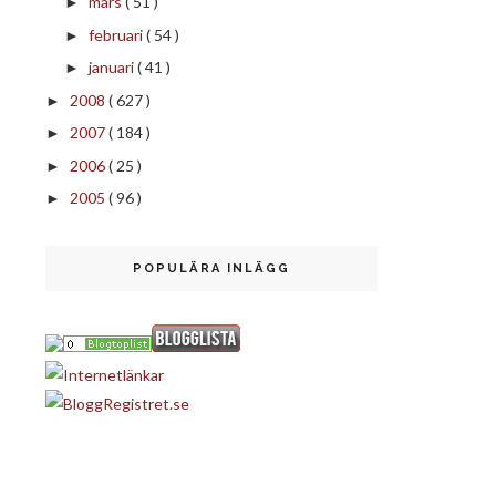
mars
( 51 )
►
februari
( 54 )
►
januari
( 41 )
►
2008
( 627 )
►
2007
( 184 )
►
2006
( 25 )
►
2005
( 96 )
►
POPULÄRA INLÄGG