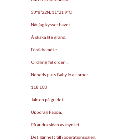
58°8"22N, 11°21'9"Ö
När jag kysser havet.
Å skaka lite grand.
Föräldramöte.
Ordning fel orden i.
Nobody puts Baby in a corner.
118 100
Jakten på guldet.
Uppdrag Pappa.
På andra sidan av myntet.
Det går hett till i operationssalen.