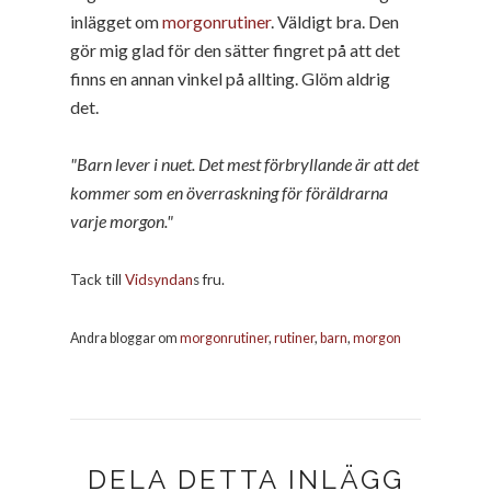
inlägget om
morgonrutiner
. Väldigt bra. Den
gör mig glad för den sätter fingret på att det
finns en annan vinkel på allting. Glöm aldrig
det.
"Barn lever i nuet. Det mest förbryllande är att det
kommer som en överraskning för föräldrarna
varje morgon."
Tack till
Vidsyndan
s fru.
Andra bloggar om
morgonrutiner
,
rutiner
,
barn
,
morgon
DELA DETTA INLÄGG