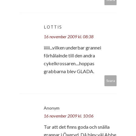
LOTTIS
16 november 2009 kl. 08:38
iiiii...vilken underbar grannei
förhålalnde till den andra
cykelkrossaren....hoppas
grabbarna blev GLADA.
Svara
Anonym
16 november 2009 kl. 10:06
Tur att det finns goda och snälla
grannar i Öxeryd. Då blev väl Abbe