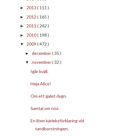
2013
( 111 )
►
2012
( 165 )
►
2011
( 242 )
►
2010
( 198 )
►
2009
( 472 )
▼
december
( 35 )
►
november
( 32 )
▼
Igår kväll.
Heja Alice!
Om ett galet dygn.
Samtal om nöö.
En liten kärleksförklaring vid
tandborstningen.