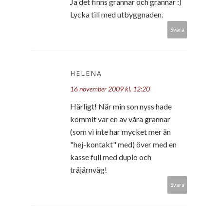
Ja det finns grannar och grannar :)
Lycka till med utbyggnaden.
Svara
HELENA
16 november 2009 kl. 12:20
Härligt! När min son nyss hade
kommit var en av våra grannar
(som vi inte har mycket mer än
"hej-kontakt" med) över med en
kasse full med duplo och
träjärnväg!
Svara