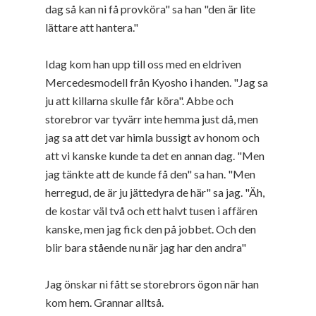
dag så kan ni få provköra" sa han "den är lite
lättare att hantera."
Idag kom han upp till oss med en eldriven
Mercedesmodell från Kyosho i handen. "Jag sa
ju att killarna skulle får köra". Abbe och
storebror var tyvärr inte hemma just då, men
jag sa att det var himla bussigt av honom och
att vi kanske kunde ta det en annan dag. "Men
jag tänkte att de kunde få den" sa han. "Men
herregud, de är ju jättedyra de här" sa jag. "Äh,
de kostar väl två och ett halvt tusen i affären
kanske, men jag fick den på jobbet. Och den
blir bara stående nu när jag har den andra"
Jag önskar ni fått se storebrors ögon när han
kom hem. Grannar alltså.