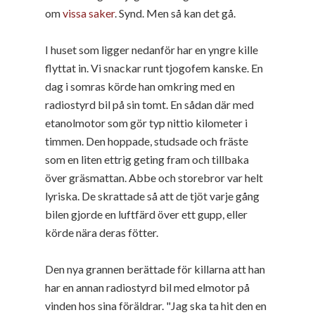
om
vissa saker
. Synd. Men så kan det gå.
I huset som ligger nedanför har en yngre kille
flyttat in. Vi snackar runt tjogofem kanske. En
dag i somras körde han omkring med en
radiostyrd bil på sin tomt. En sådan där med
etanolmotor som gör typ nittio kilometer i
timmen. Den hoppade, studsade och fräste
som en liten ettrig geting fram och tillbaka
över gräsmattan. Abbe och storebror var helt
lyriska. De skrattade så att de tjöt varje gång
bilen gjorde en luftfärd över ett gupp, eller
körde nära deras fötter.
Den nya grannen berättade för killarna att han
har en annan radiostyrd bil med elmotor på
vinden hos sina föräldrar. "Jag ska ta hit den en