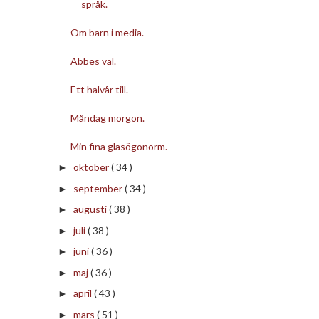
språk.
Om barn i media.
Abbes val.
Ett halvår till.
Måndag morgon.
Min fina glasögonorm.
oktober
( 34 )
►
september
( 34 )
►
augusti
( 38 )
►
juli
( 38 )
►
juni
( 36 )
►
maj
( 36 )
►
april
( 43 )
►
mars
( 51 )
►