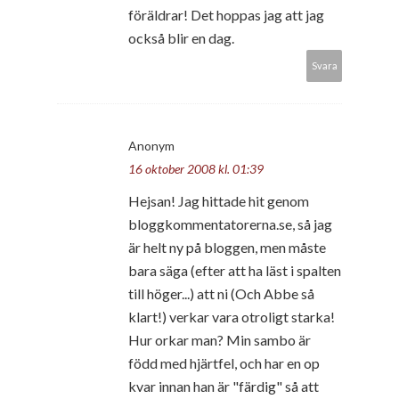
föräldrar! Det hoppas jag att jag
också blir en dag.
Svara
Anonym
16 oktober 2008 kl. 01:39
Hejsan! Jag hittade hit genom
bloggkommentatorerna.se, så jag
är helt ny på bloggen, men måste
bara säga (efter att ha läst i spalten
till höger...) att ni (Och Abbe så
klart!) verkar vara otroligt starka!
Hur orkar man? Min sambo är
född med hjärtfel, och har en op
kvar innan han är "färdig" så att