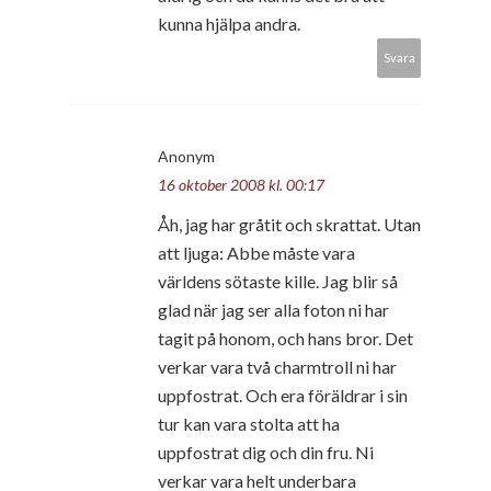
kunna hjälpa andra.
Svara
Anonym
16 oktober 2008 kl. 00:17
Åh, jag har gråtit och skrattat. Utan
att ljuga: Abbe måste vara
världens sötaste kille. Jag blir så
glad när jag ser alla foton ni har
tagit på honom, och hans bror. Det
verkar vara två charmtroll ni har
uppfostrat. Och era föräldrar i sin
tur kan vara stolta att ha
uppfostrat dig och din fru. Ni
verkar vara helt underbara