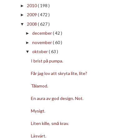
2010
( 198 )
►
2009
( 472 )
►
2008
( 627 )
▼
december
( 42 )
►
november
( 60 )
►
oktober
( 63 )
▼
I brist på pumpa.
Får jag lov att skryta lite, lite?
Tålamod.
En aura av god design. Not.
Mysigt.
Liten kille, små krav.
Läsvärt.