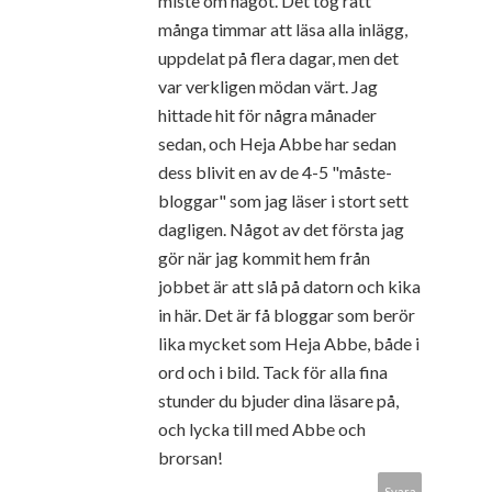
miste om något. Det tog rätt
många timmar att läsa alla inlägg,
uppdelat på flera dagar, men det
var verkligen mödan värt. Jag
hittade hit för några månader
sedan, och Heja Abbe har sedan
dess blivit en av de 4-5 "måste-
bloggar" som jag läser i stort sett
dagligen. Något av det första jag
gör när jag kommit hem från
jobbet är att slå på datorn och kika
in här. Det är få bloggar som berör
lika mycket som Heja Abbe, både i
ord och i bild. Tack för alla fina
stunder du bjuder dina läsare på,
och lycka till med Abbe och
brorsan!
Svara