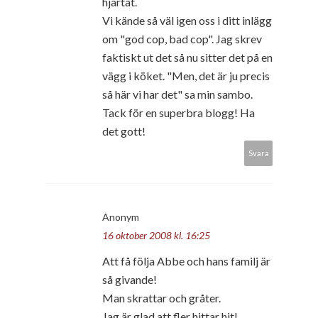
hjärtat.
Vi kände så väl igen oss i ditt inlägg
om "god cop, bad cop". Jag skrev
faktiskt ut det så nu sitter det på en
vägg i köket. "Men, det är ju precis
så här vi har det" sa min sambo.
Tack för en superbra blogg! Ha
det gott!
Svara
Anonym
16 oktober 2008 kl. 16:25
Att få följa Abbe och hans familj är
så givande!
Man skrattar och gråter.
Jag är glad att fler hittar hit!