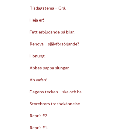
Tisdagstema – Grå.
Heja er!
Fett erbjudande på bilar.
Renova – självförsörjande?
Honung.
Abbes pappa slungar.
Äh vafan!
Dagens tecken – ska och ha.
Storebrors trosbekännelse.
Repris #2.
Repris #1.